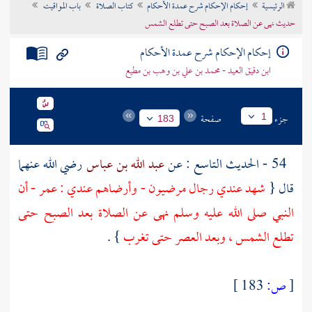
الرئيسية
إحكام الإحكام شرح عمدة الأحكام
كتاب الصلاة
باب المواقيت
تراجم الأعلام
حديث نهى عن الصلاة بعد الصبح حتى تطلع الشمس
إحكام الإحكام شرح عمدة الأحكام
ابن دقيق العيد - محمد بن علي بن وهب بن مطيع
جزء
صفحة
1
183
54 - الحديث التاسع : عن
عبد الله بن عباس
رضي الله عنهما
قال {
شهد عندي رجال مرضيون - وأرضاهم عندي :
عمر
- أن
النبي صلى الله عليه وسلم نهى عن الصلاة بعد الصبح حتى
تطلع الشمس ، وبعد العصر حتى تغرب
} .
[
ص:
183 ]