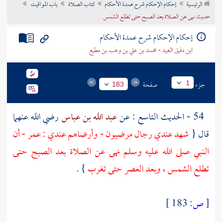
الرئيسية
إحكام الإحكام شرح عمدة الأحكام
كتاب الصلاة
باب المواقيت
تراجم الأعلام
حديث نهى عن الصلاة بعد الصبح حتى تطلع الشمس
إحكام الإحكام شرح عمدة الأحكام
ابن دقيق العيد - محمد بن علي بن وهب بن مطيع
جزء
صفحة
1
183
54 - الحديث التاسع : عن
عبد الله بن عباس
رضي الله عنهما
قال {
شهد عندي رجال مرضيون - وأرضاهم عندي :
عمر
- أن
النبي صلى الله عليه وسلم نهى عن الصلاة بعد الصبح حتى
تطلع الشمس ، وبعد العصر حتى تغرب
} .
[
ص:
183 ]