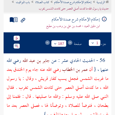
الرئيسية
إحكام الإحكام شرح عمدة الأحكام
كتاب الصلاة
باب المواقيت
تراجم الأعلام
حديث يا رسول الله ما كدت أصلي العصر حتى كادت الشمس تغرب
إحكام الإحكام شرح عمدة الأحكام
ابن دقيق العيد - محمد بن علي بن وهب بن مطيع
جزء
صفحة
1
187
56 - الحديث الحادي عشر : عن
جابر بن عبد الله
رضي الله
عنهما ، {
أن
عمر بن الخطاب
رضي الله عنه جاء يوم الخندق بعد
ما غربت الشمس فجعل يسب كفار قريش ، وقال : يا رسول
الله ، ما كدت أصلي العصر حتى كادت الشمس تغرب . فقال
النبي صلى الله عليه وسلم : والله ما صليتها . قال : فقمنا إلى
بطحان
، فتوضأ للصلاة ، وتوضأنا لها ، فصلى العصر بعد ما
غربت الشمس . ثم صلى بعدها المغرب
} .