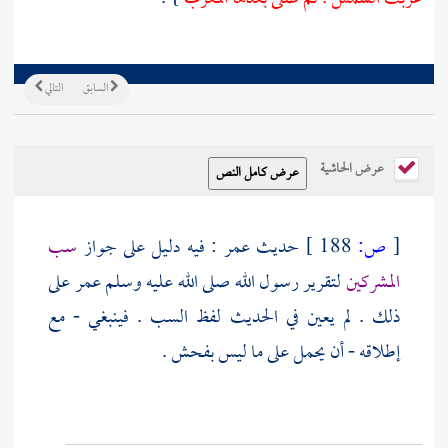
السابق
التالي
عرض الحاشية
[
ص:
188 ]
حديث
عمر
: فيه دليل على جواز
سب
المشركين
لتقرير رسول الله صلى الله عليه وسلم
عمر
على
ذلك . لم يعين في الحديث لفظ السب . فينبغي - مع
إطلاقه - أن يحمل على ما ليس بفحش .