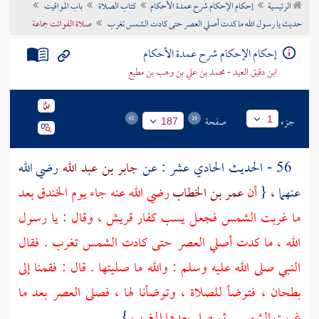
الرئيسية
إحكام الإحكام شرح عمدة الأحكام
كتاب الصلاة
باب المواقيت
تراجم الأعلام
حديث يا رسول الله ما كدت أصلي العصر حتى كادت الشمس تغرب
صلاة الفوائت جماعة
إحكام الإحكام شرح عمدة الأحكام
ابن دقيق العيد - محمد بن علي بن وهب بن مطيع
جزء
صفحة
1
187
56 - الحديث الحادي عشر : عن
جابر بن عبد الله
رضي الله
عنهما ، {
أن
عمر بن الخطاب
رضي الله عنه جاء يوم الخندق بعد
ما غربت الشمس فجعل يسب كفار قريش ، وقال : يا رسول
الله ، ما كدت أصلي العصر حتى كادت الشمس تغرب . فقال
النبي صلى الله عليه وسلم : والله ما صليتها . قال : فقمنا إلى
بطحان
، فتوضأ للصلاة ، وتوضأنا لها ، فصلى العصر بعد ما
غربت الشمس . ثم صلى بعدها المغرب
} .