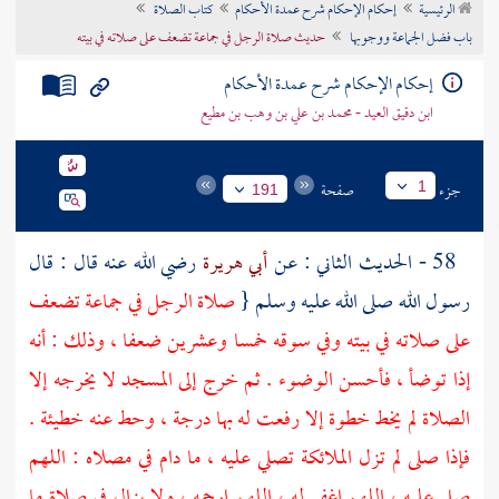
الرئيسية
إحكام الإحكام شرح عمدة الأحكام
كتاب الصلاة
تراجم الأعلام
باب فضل الجماعة ووجوبها
حديث صلاة الرجل في جماعة تضعف على صلاته في بيته
إحكام الإحكام شرح عمدة الأحكام
ابن دقيق العيد - محمد بن علي بن وهب بن مطيع
جزء
صفحة
1
191
58 - الحديث الثاني : عن
أبي هريرة
رضي الله عنه قال : قال
رسول الله صلى الله عليه وسلم {
صلاة الرجل في جماعة تضعف
على صلاته في بيته وفي سوقه خمسا وعشرين ضعفا ، وذلك : أنه
إذا توضأ ، فأحسن الوضوء . ثم خرج إلى المسجد لا يخرجه إلا
الصلاة لم يخط خطوة إلا رفعت له بها درجة ، وحط عنه خطيئة .
فإذا صلى لم تزل الملائكة تصلي عليه ، ما دام في مصلاه : اللهم
صل عليه ، اللهم اغفر له ، اللهم ارحمه ، ولا يزال في صلاة ما