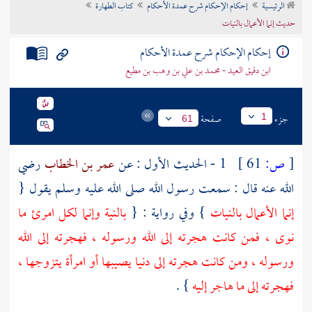
الرئيسية
إحكام الإحكام شرح عمدة الأحكام
كتاب الطهارة
تراجم الأعلام
حديث إنما الأعمال بالنيات
إحكام الإحكام شرح عمدة الأحكام
ابن دقيق العيد - محمد بن علي بن وهب بن مطيع
جزء
صفحة
1
61
[
ص:
61 ]
1 - الحديث الأول : عن
عمر بن الخطاب
رضي
الله عنه قال : سمعت رسول الله صلى الله عليه وسلم يقول {
إنما الأعمال بالنيات
} وفي رواية : {
بالنية وإنما لكل امرئ ما
نوى ، فمن كانت هجرته إلى الله ورسوله ، فهجرته إلى الله
ورسوله ، ومن كانت هجرته إلى دنيا يصيبها أو امرأة يتزوجها ،
فهجرته إلى ما هاجر إليه
} .