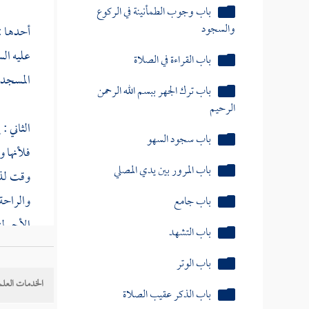
باب وجوب الطمأنينة في الركوع
والسجود
أحدها :
عليه ال
باب القراءة في الصلاة
المسجد 
باب ترك الجهر ببسم الله الرحمن
الرحيم
الثاني :
باب سجود السهو
فلأنها و
باب المرور بين يدي المصلي
وقت لذة
باب جامع
والراحة 
الأجر لز
باب التشهد
فيهما " 
باب الوتر
الخدمات العلم
باب الذكر عقيب الصلاة