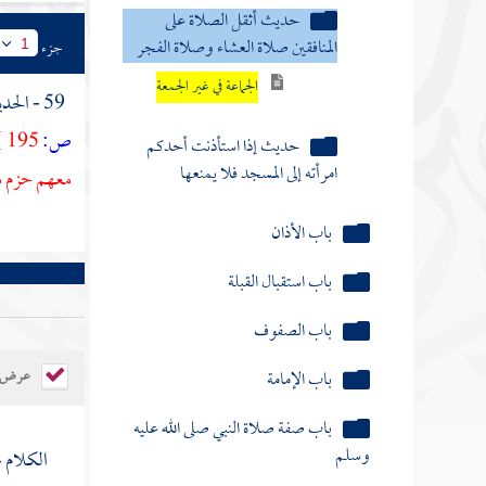
حديث أثقل الصلاة على
المنافقين صلاة العشاء وصلاة الفجر
جزء
1
الجماعة في غير الجمعة
59 - الحديث الثالث : عن
ص:
195 ]
حديث إذا استأذنت أحدكم
امرأته إلى المسجد فلا يمنعها
معهم حزم من
باب الأذان
باب استقبال القبلة
باب الصفوف
باب الإمامة
عرض ال
باب صفة صلاة النبي صلى الله عليه
وسلم
الكلام 