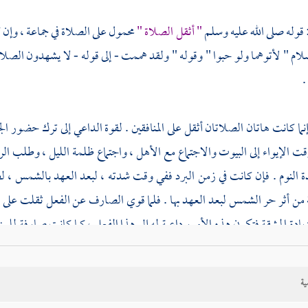
 قوله صلى الله عليه وسلم
" أثقل الصلاة "
محمول على الصلاة في جماعة ، وإن ك
سلام " لأتوهما ولو حبوا " وقوله " ولقد هممت - إلى قوله - لا يشهدون الص
.
 إنما كانت هاتان الصلاتان أثقل على المنافقين . لقوة الداعي إلى ترك حضور ا
قت الإيواء إلى البيوت والاجتماع مع الأهل ، واجتماع ظلمة الليل ، وطلب الر
 النوم . فإن كانت في زمن البرد ففي وقت شدته ، لبعد العهد بالشمس ، لط
من أثر حر الشمس لبعد العهد بها . فلما قوي الصارف عن الفعل ثقلت على المناف
يادة المشقة فتكون هذه الأمور داعية له إلى هذا الفعل ، كما كانت صارفة للمن
أي من الأجر والثواب " لأتوهما ولو حبوا " وهذا كما قلنا : إن هذه المشقات تك
ية