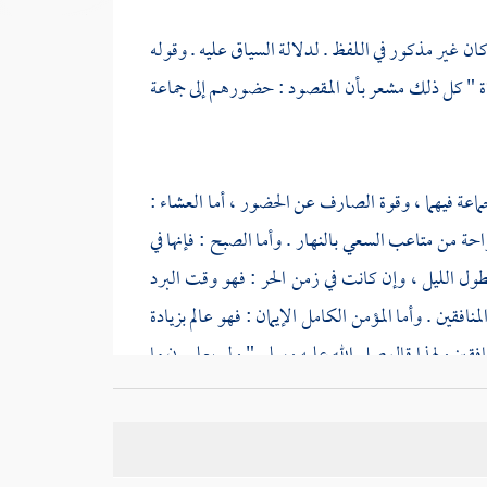
ان غير مذكور في اللفظ . لدلالة السياق عليه . وقوله
لاة " كل ذلك مشعر بأن المقصود : حضورهم إلى جماعة
لجماعة فيهما ، وقوة الصارف عن الحضور ، أما العشاء :
احة من متاعب السعي بالنهار . وأما الصبح : فإنها في
ول الليل ، وإن كانت في زمن الحر : فهو وقت البرد
قين . وأما المؤمن الكامل الإيمان : فهو عالم بزيادة
افقين ولهذا قال صلى الله عليه وسلم " ولو يعلمون ما
ون داعية للمؤمن إلى الفعل