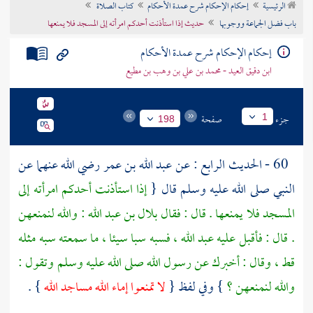
الرئيسية
إحكام الإحكام شرح عمدة الأحكام
كتاب الصلاة
تراجم الأعلام
باب فضل الجماعة ووجوبها
حديث إذا استأذنت أحدكم امرأته إلى المسجد فلا يمنعها
إحكام الإحكام شرح عمدة الأحكام
ابن دقيق العيد - محمد بن علي بن وهب بن مطيع
جزء
صفحة
1
198
60 - الحديث الرابع : عن
عبد الله بن عمر
رضي الله عنهما عن
النبي صلى الله عليه وسلم قال {
إذا استأذنت أحدكم امرأته إلى
المسجد فلا يمنعها . قال : فقال
بلال بن عبد الله
: والله لنمنعهن
. قال : فأقبل عليه
عبد الله
، فسبه سبا سيئا ، ما سمعته سبه مثله
قط ، وقال : أخبرك عن رسول الله صلى الله عليه وسلم وتقول :
والله لنمنعهن ؟
} وفي لفظ {
لا تمنعوا إماء الله مساجد الله
} .