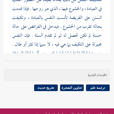
فتتكيف النفس من ذلك بحالة بعيدة عن حضور القلب
في العبادة ، والخشوع فيها ، الذي هو روحها . فإذا قدمت
السنن على الفريضة تأنست النفس بالعبادة ، وتكيفت
بحالة تقرب من الخشوع . فيدخل في الفرائض على حالة
حسنة لم تكن تحصل له لو لم تقدم السنة . فإن النفس
مجبولة على التكيف بما هي فيه ، لا سيما إذا كثر أو طال .
وورود الحالة المنافية لما قبلها قد يمحو أثر الحالة السابقة
أو يضعفه . وأما السنن المتأخرة : فلما ورد أن النوافل
جابرة لنقصان الفرائض . فإذا وقع الفرض ناسب أن
الخدمات العلمية
يكون بعده ما يجبر خللا فيه إن وقع .
ترجمة علم
عناوين الشجرة
تخريج حديث