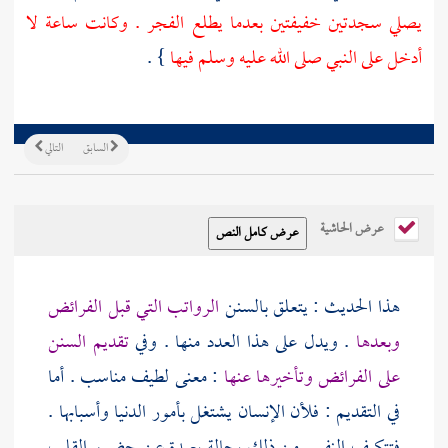
يصلي سجدتين خفيفتين بعدما يطلع الفجر . وكانت ساعة لا
أدخل على النبي صلى الله عليه وسلم فيها
} .
السابق
التالي
عرض الحاشية
هذا الحديث : يتعلق بالسنن
الرواتب التي قبل الفرائض
وبعدها
. ويدل على هذا العدد منها . وفي
تقديم السنن
على الفرائض وتأخيرها عنها
: معنى لطيف مناسب . أما
في التقديم : فلأن الإنسان يشتغل بأمور الدنيا وأسبابها .