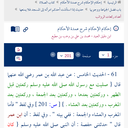
الرئيسية
إحكام الإحكام شرح عمدة الأحكام
كتاب الصلاة
تراجم الأعلام
باب فضل الجماعة ووجوبها
حديث إذا استأذنت أحدكم امرأته إلى المسجد فلا يمنعها
أعداد ركعات الرواتب
إحكام الإحكام شرح عمدة الأحكام
ابن دقيق العيد - محمد بن علي بن وهب بن مطيع
جزء
صفحة
1
201
61 - الحديث الخامس : عن
عبد الله بن عمر
رضي الله عنهما
قال {
صليت مع رسول الله صلى الله عليه وسلم ركعتين قبل
الظهر ، وركعتين بعدها ، وركعتين بعد الجمعة ، وركعتين بعد
المغرب ، وركعتين بعد العشاء .
}
[
ص:
201 ]
وفي لفظ " فأما
المغرب والعشاء والجمعة : ففي بيته " . وفي لفظ : أن
ابن عمر
قال " حدثتني
حفصة
: أن النبي صلى الله عليه وسلم {
كان