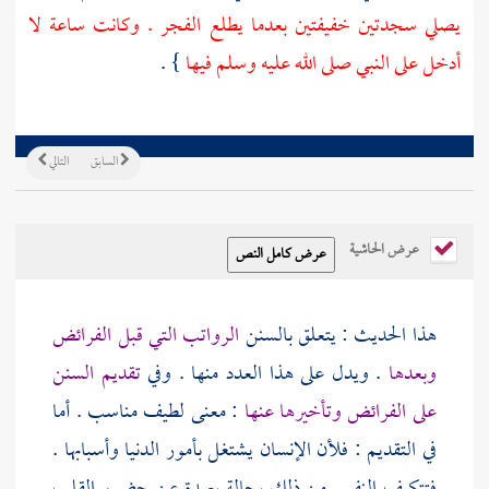
يصلي سجدتين خفيفتين بعدما يطلع الفجر . وكانت ساعة لا
أدخل على النبي صلى الله عليه وسلم فيها
} .
السابق
التالي
عرض الحاشية
هذا الحديث : يتعلق بالسنن
الرواتب التي قبل الفرائض
وبعدها
. ويدل على هذا العدد منها . وفي
تقديم السنن
على الفرائض وتأخيرها عنها
: معنى لطيف مناسب . أما
في التقديم : فلأن الإنسان يشتغل بأمور الدنيا وأسبابها .