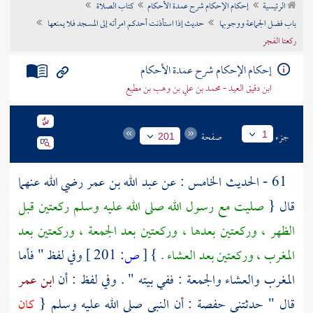
الرئيسية
إحكام الإحكام شرح عمدة الأحكام
كتاب الصلاة
تراجم الأعلام
باب فضل الجماعة ووجوبها
حديث إذا استأذنت أحدكم امرأته إلى المسجد فلا يمنعها
ركعتا الفجر
إحكام الإحكام شرح عمدة الأحكام
ابن دقيق العيد - محمد بن علي بن وهب بن مطيع
جزء
صفحة
1
201
61 - الحديث الخامس : عن
عبد الله بن عمر
رضي الله عنهما
قال {
صليت مع رسول الله صلى الله عليه وسلم ركعتين قبل
الظهر ، وركعتين بعدها ، وركعتين بعد الجمعة ، وركعتين بعد
المغرب ، وركعتين بعد العشاء .
}
[
ص:
201 ]
وفي لفظ " فأما
المغرب والعشاء والجمعة : ففي بيته " . وفي لفظ : أن
ابن عمر
قال " حدثتني
حفصة
: أن النبي صلى الله عليه وسلم {
كان