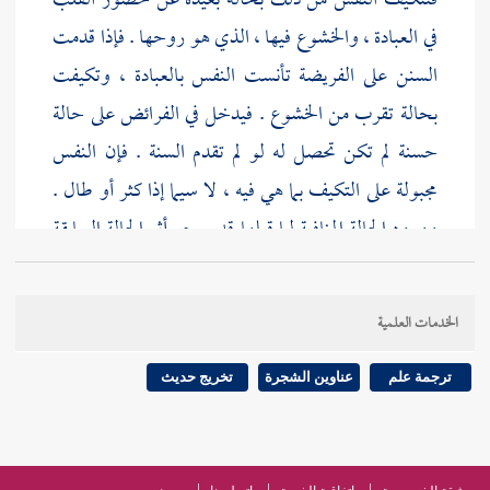
فتتكيف النفس من ذلك بحالة بعيدة عن حضور القلب
في العبادة ، والخشوع فيها ، الذي هو روحها . فإذا قدمت
السنن على الفريضة تأنست النفس بالعبادة ، وتكيفت
بحالة تقرب من الخشوع . فيدخل في الفرائض على حالة
حسنة لم تكن تحصل له لو لم تقدم السنة . فإن النفس
مجبولة على التكيف بما هي فيه ، لا سيما إذا كثر أو طال .
وورود الحالة المنافية لما قبلها قد يمحو أثر الحالة السابقة
أو يضعفه . وأما السنن المتأخرة : فلما ورد أن النوافل
جابرة لنقصان الفرائض . فإذا وقع الفرض ناسب أن
الخدمات العلمية
يكون بعده ما يجبر خللا فيه إن وقع .
ترجمة علم
عناوين الشجرة
تخريج حديث