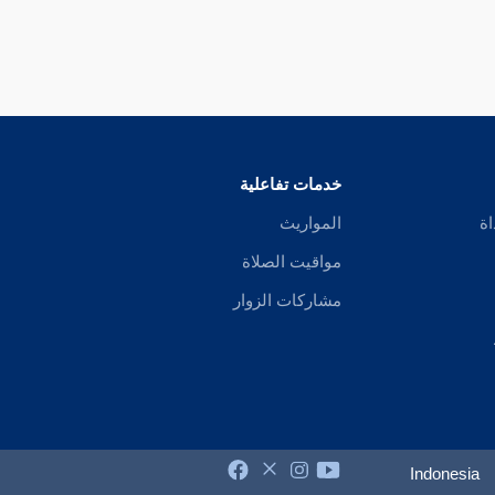
طريقة النقل إذا علم اتصاله ، وعدم تغيره ، واقتضت العادة مشروعيته من صا
 أمر عادي ، والله أعلم .
خدمات تفاعلية
اة
المواريث
مواقيت الصلاة
دل بهذا الحديث على
وجوب الأذان
من حيث إنه إذا أمر بالوصف لزم أن يكون ا
مشاركات الزوار
ألة اختلف فيها . والمشهور : أن الأذان والإقامة سنتان . وقيل : هما فرض
ي
. وقد يكون له متمسك بهذا الحديث كما قلنا .
Indonesia