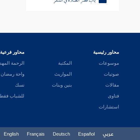
باب الجمعة
نعم ما 
باب العيدين
يرجع إلى
باب صلاة الكسوف
باب الاستسقاء
محاور رئيسية
محاور فرعية
موسوعات
المكتبة
الرحمة المهد
باب صلاة الخوف
صوتيات
المواريث
واحة رمضان
وقد يست
كتاب الجنائز
مقالات
بنين وبنات
نسك
فتاوى
للشباب فقط
كتاب الزكاة
وهذه مس
استشارات
الشافع
كتاب الصيام
كتاب الحج
عربي
Español
Deutsch
Français
English