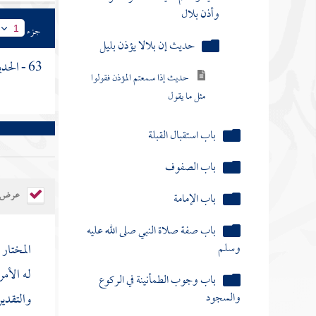
وأذن بلال
جزء
1
حديث إن بلالا يؤذن بليل
63 - الحديث الأول : عن
حديث إذا سمعتم المؤذن فقولوا
مثل ما يقول
باب استقبال القبلة
باب الصفوف
باب الإمامة
عرض ال
باب صفة صلاة النبي صلى الله عليه
وسلم
المختار 
باب وجوب الطمأنينة في الركوع
له الأمر
والسجود
والتقدير