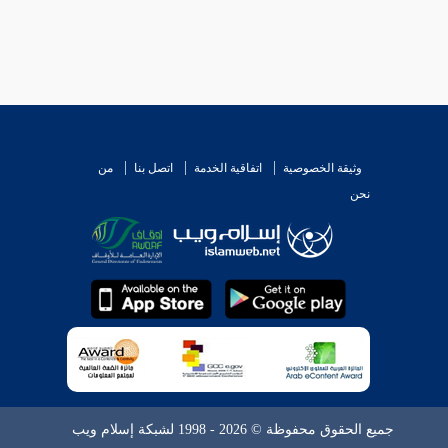
حب الشرع ، ولو بالتقرير عليه - فالاستدلال به قوي
وثيقة الخصوصية
اتفاقية الخدمة
اتصل بنا
من
نحن
لأصل مأمورا به . وظاهر الأمر : الوجوب .
ان على الكفاية . وهو قول
الإصطخري
من أصحاب
جميع الحقوق محفوظة © 2026 - 1998 لشبكة إسلام ويب