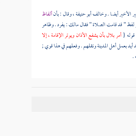
كبير الأخير أيضا . وخالف
أبو حنيفة
، وقال : بأن
ألفاظ
لفظ " قد قامت الصلاة " فقال
مالك
: يفرد . وظاهر
 قوله {
أمر
بلال
بأن يشفع الأذان ويوتر الإقامة ، إلا
د أيد بعمل أهل
المدينة
ونقلهم . وفعلهم في هذا قوي ;
.
 أو يختص ذلك بما طريقه النقل والانتشار ، كالأذان
متأخرين منهم : والصحيح التعميم . وما قاله : غير
يقم دليل على عصمة بعض الأمة .