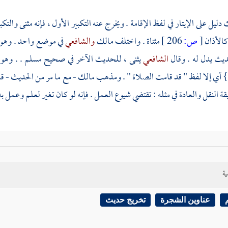
دليل على الإيتار في لفظ الإقامة . ويخرج عنه التكبير الأول ، فإنه مثنى والت
الأذان
[
ص:
206 ]
مثناة . واختلف
مالك
والشافعي
في موضع واحد . وهو 
ديث يدل له . وقال
الشافعي
يثنى ، للحديث الآخر في صحيح
مسلم
. . وهو
 أي إلا لفظ " قد قامت الصلاة " . ومذهب
مالك
- مع ما مر من الحديث - ق
ة النقل والعادة في مثله : تقتضي شيوع العمل . فإنه لو كان تغير لعلم وعمل به 
ية
تلف أصحاب
مالك
في أن
إجماع أهل
المدينة
حجة مطلقا في مسائل الاجتهاد .
ة والصاع والمد ، والأوقات ، وعدم أخذ الزكاة من الخضراوات ؟ فقال بعض ال
عناوين الشجرة
تخريج حديث
نا جزما . ولا فرق في مسائل الاجتهاد بينهم وبين غيرهم من العلماء . إذ لم 