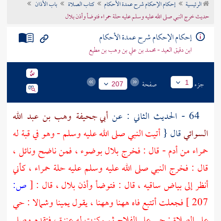
الرئيسية
إحكام الإحكام شرح عمدة الأحكام
كتاب الصلاة
باب الأذان
تراجم الأعلام
حديث خرج النبي صلى الله عليه وسلم عليه حلة حمراء فتوضأ وأذن بلال
إحكام الإحكام شرح عمدة الأحكام
ابن دقيق العيد - محمد بن علي بن وهب بن مطيع
جزء
صفحة
1
207
64 - الحديث الثاني : عن
أبي جحيفة وهب بن عبد الله
السوائي
قال {
أتيت النبي صلى الله عليه وسلم - وهو في قبة له
حمراء من أدم - قال : فخرج
بلال
بوضوء ، فمن ناضح ونائل ،
قال : فخرج النبي صلى الله عليه وسلم عليه حلة حمراء ، كأني
أنظر إلى بياض ساقيه ، قال : فتوضأ وأذن
بلال
، قال :
[
ص:
207 ]
فجعلت أتتبع فاه ههنا وههنا ، يقول يمينا وشمالا : حي
على الصلاة ; حي على الفلاح ثم ركزت له عنزة ، فتقدم وصلى