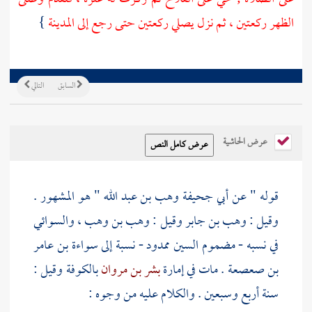
الظهر ركعتين ، ثم نزل يصلي ركعتين حتى رجع إلى
المدينة
}
السابق
التالي
عرض الحاشية
قوله " عن أبي جحيفة وهب بن عبد الله " هو المشهور .
وقيل :
وهب بن جابر
وقيل :
وهب بن وهب
، والسوائي
في نسبه - مضموم السين ممدود - نسبة إلى
سواءة بن عامر
بن صعصعة
. مات في إمارة
بشر بن مروان
بالكوفة
وقيل :
سنة أربع وسبعين . والكلام عليه من وجوه :