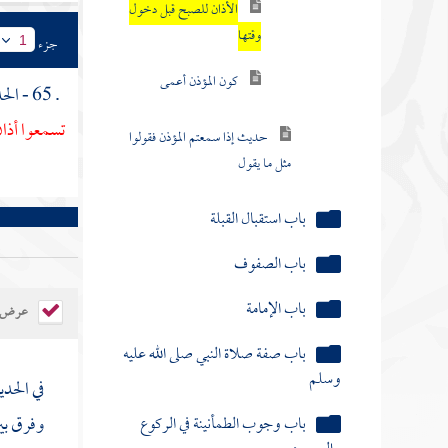
الأذان للصبح قبل دخول
وقتها
جزء
1
كون المؤذن أعمى
. 65 - الحديث الثالث : عن
تسمعوا أذا
حديث إذا سمعتم المؤذن فقولوا
مثل ما يقول
باب استقبال القبلة
باب الصفوف
باب الإمامة
عرض ال
باب صفة صلاة النبي صلى الله عليه
وسلم
في الحد
باب وجوب الطمأنينة في الركوع
وفرق بين
والسجود