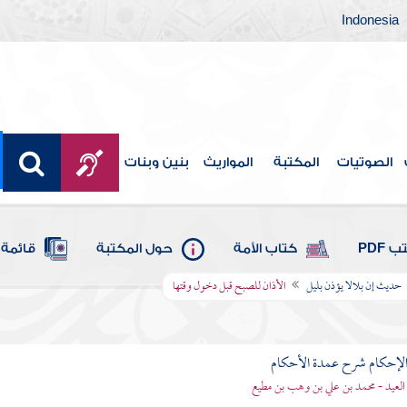
Indonesia
الصوتيات
المكتبة
المواريث
بنين وبنات
 PDF
كتاب الأمة
حول المكتبة
قائمة 
حديث إن بلالا يؤذن بليل
الأذان للصبح قبل دخول وقتها
لإحكام شرح عمدة الأحكام
 العيد - محمد بن علي بن وهب بن مطيع