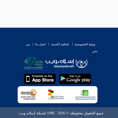
يقرب هذا . وهو
[
ص:
210 ]
أن قوله صلى الله عليه
ون وقت الأذان مشتبها ، محتملا لأن يكون وقت طلوع
 على تقارب وقت أذان
بلال
من الفجر .
وثيقة الخصوصية
اتفاقية الخدمة
اتصل بنا
من
نحن
ه دليل على جواز
تقليد الأعمى للبصير في الوقت
، أو
ك إما سماع من بصير ، أو اجتهاد وقد جاء في الحديث {
لو لم يرد ذلك لم يكن في اللفظ دليل على جواز رجوعه
جميع الحقوق محفوظة © 2026 - 1998 لشبكة إسلام ويب