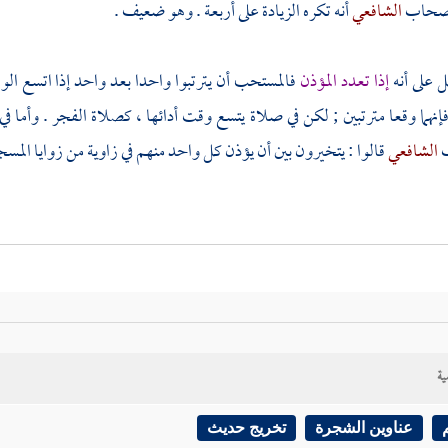
صحاب
الشافعي
أنه تكره الزيادة على أربعة . وهو ضعيف .
ل على أنه
إذا تعدد المؤذن
فالمستحب أن يترتبوا واحدا بعد واحد إذا اتسع الو
فإنهما وقعا مترتبين ; لكن في صلاة يتسع وقت أدائها ، كصلاة الفجر . وأما ف
الشافعي
قالوا : يتخيرون بين أن يؤذن كل واحد منهم في زاوية من زوايا المسجد
ديث دليل على جواز
الأذان للصبح قبل دخول وقتها
. ذهب إليه
مالك
والشا
 .
ية
قالوا بجواز الأذان للصبح قبل دخول وقتها اختلفوا في وقته ، وذكر بعض
عناوين الشجرة
تخريج حديث