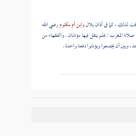
قت لذلك ، كما في أذان
بلال
وابن أم مكتوم
رضي الله
ي صلاة المغرب : فلم ينقل فيها مؤذنان . والفقهاء من
 ، وبين أن يجتمعوا ويؤذنوا دفعة واحدة .
فعي
. والمنقول عن
أبي حنيفة
خلافه ; قياسا على سائر
 أصحاب
الشافعي
: أنه يكون في وقت السحر بين الفجر