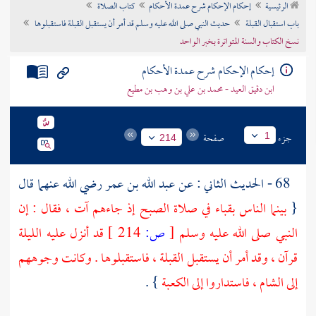
الرئيسية
إحكام الإحكام شرح عمدة الأحكام
كتاب الصلاة
تراجم الأعلام
باب استقبال القبلة
حديث النبي صلى الله عليه وسلم قد أمر أن يستقبل القبلة فاستقبلوها
نسخ الكتاب والسنة المتواترة بخبر الواحد
إحكام الإحكام شرح عمدة الأحكام
ابن دقيق العيد - محمد بن علي بن وهب بن مطيع
جزء
صفحة
1
214
68 - الحديث الثاني : عن
عبد الله بن عمر
رضي الله عنهما قال
{
بينما الناس بقباء في صلاة الصبح إذ جاءهم آت ، فقال : إن
النبي صلى الله عليه وسلم
[
ص:
214 ]
قد أنزل عليه الليلة
قرآن ، وقد أمر أن يستقبل القبلة ، فاستقبلوها . وكانت وجوههم
إلى
الشام
، فاستداروا إلى
الكعبة
} .