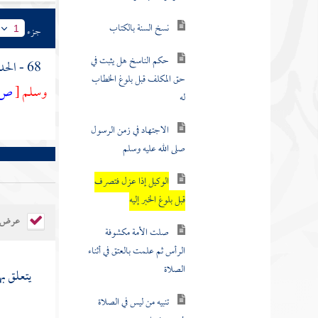
نسخ السنة بالكتاب
جزء
1
حكم الناسخ هل يثبت في
68 - الحديث الثاني : عن
حق المكلف قبل بلوغ الخطاب
وسلم
[
ص:
له
الاجتهاد في زمن الرسول
صلى الله عليه وسلم
الوكيل إذا عزل فتصرف
قبل بلوغ الخبر إليه
عرض ال
صلت الأمة مكشوفة
الرأس ثم علمت بالعتق في أثناء
الصلاة
يتعلق به
تنبيه من ليس في الصلاة
لمن هو فيها