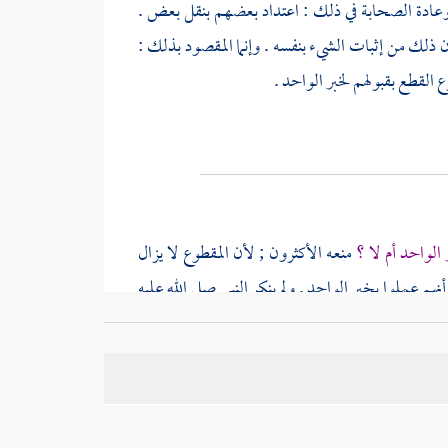
وعادة الصحابة في ذلك : اعتداد بعضهم بنقل بعض .
ن ذلك من إثبات الشيء بنفسه . وإنما المقصود بذلك :
ع القطع بقبولهم لخبر الواحد .
 الواحد أم لا ؟
منعه الأكثرون ; لأن المقطوع لا يزال
هم عملوا بخبر الواحد . ولم ينكر النبي صلى الله عليه
لمتواترة بخبر الواحد . ويمتنع عادة أن يكون أهل
قباء
ن يكون مستندهم في الصلاة إلى
بيت المقدس
خبرا عنه