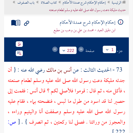
الرئيسية
إحكام الإحكام شرح عمدة الأحكام
كتاب الصلاة
باب الصفوف
تراجم الأعلام
حديث مليكة دعت رسول الله صلى الله عليه وسلم لطعام صنعته
إحكام الإحكام شرح عمدة الأحكام
ابن دقيق العيد - محمد بن علي بن وهب بن مطيع
جزء
صفحة
1
222
73 - الحديث الثالث : عن
أنس بن مالك
رضي الله عنه : {
أن
جدته
مليكة
دعت رسول الله صلى الله عليه وسلم لطعام صنعته
، فأكل منه ، ثم قال : قوموا فلأصلي لكم ؟ قال
أنس
: فقمت إلى
حصير لنا قد اسود من طول ما لبس ، فنضحته بماء ، فقام عليه
رسول الله صلى الله عليه وسلم وصففت أنا واليتيم وراءه ،
والعجوز من ورائنا . فصلى لنا ركعتين ، ثم انصرف
} .
[
ص:
222 ]