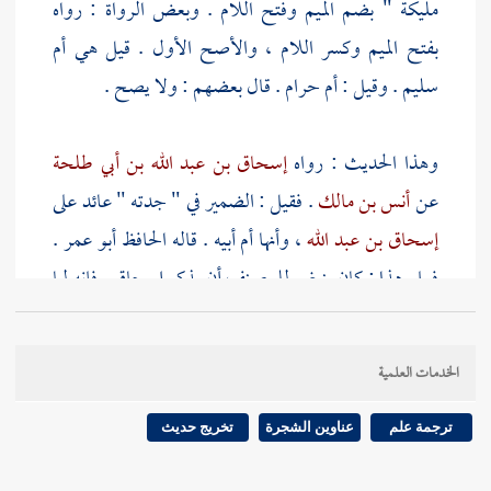
مليكة " بضم الميم وفتح اللام . وبعض الرواة : رواه
بفتح الميم وكسر اللام ، والأصح الأول . قيل هي
أم
سليم
. وقيل :
أم حرام
. قال بعضهم : ولا يصح .
وهذا الحديث : رواه
إسحاق بن عبد الله بن أبي طلحة
عن
أنس بن مالك
. فقيل : الضمير في " جدته " عائد على
إسحاق بن عبد الله
، وأنها أم أبيه . قاله الحافظ
أبو عمر
.
فعلى هذا : كان ينبغي للمصنف أن يذكر
إسحاق
. فإنه لما
أسقط ذكره تعين أن تكون
جدة أنس
. وقال غير
أبي عمر
:
إنها
جدة أنس
، أم أمه . فعلى هذا : لا يحتاج إلى ذكر
الخدمات العلمية
إسحاق
. وعلى كل حال : فالأحسن إثباته .
ترجمة علم
عناوين الشجرة
تخريج حديث
وفي الحديث دليل على ما كان للنبي صلى الله عليه وسلم