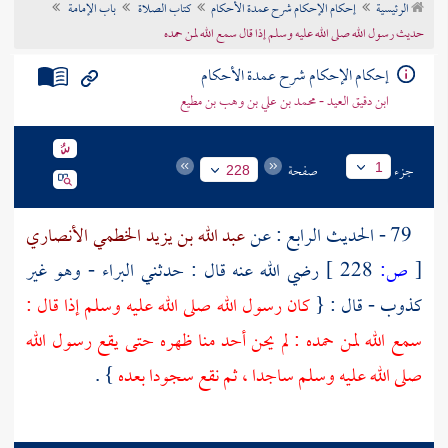
الرئيسية
إحكام الإحكام شرح عمدة الأحكام
كتاب الصلاة
باب الإمامة
تراجم الأعلام
حديث رسول الله صلى الله عليه وسلم إذا قال سمع الله لمن حمده
إحكام الإحكام شرح عمدة الأحكام
ابن دقيق العيد - محمد بن علي بن وهب بن مطيع
جزء
صفحة
1
228
79 - الحديث الرابع : عن
عبد الله بن يزيد الخطمي الأنصاري
[
ص:
228 ]
رضي الله عنه قال : حدثني
البراء
- وهو غير
كذوب - قال : {
كان رسول الله صلى الله عليه وسلم إذا قال :
سمع الله لمن حمده : لم يحن أحد منا ظهره حتى يقع رسول الله
صلى الله عليه وسلم ساجدا ، ثم نقع سجودا بعده
} .