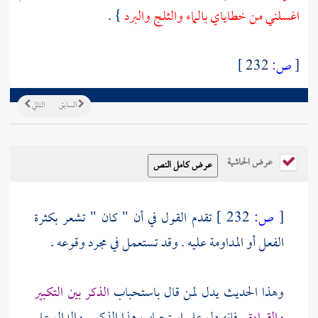
اغسلني من خطاياي بالماء والثلج والبرد
} .
[
ص:
232 ]
السابق
التالي
عرض الحاشية
[
ص:
232 ]
تقدم القول في أن " كان " تشعر بكثرة
الفعل أو المداومة عليه . وقد تستعمل في مجرد وقوعه .
وهذا الحديث يدل لمن قال باستحباب
الذكر بين التكبير