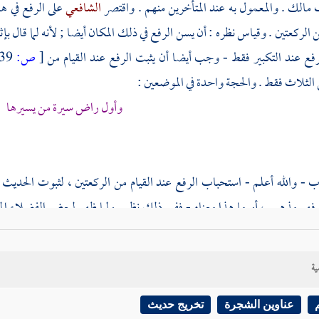
مالك
. والمعمول به عند المتأخرين منهم . واقتصر
الشافعي
على الرفع في هذ
ن الركعتين . وقياس نظره : أن يسن الرفع في ذلك المكان أيضا ; لأنه لما قال بإ
فع عند التكبير فقط - وجب أيضا أن يثبت الرفع عند القيام من
[
ص:
239 ]
 الثلاث فقط . والحجة واحدة في الموضعين :
وأول راض سيرة من يسيرها
 - والله أعلم - استحباب الرفع عند القيام من الركعتين ، لثبوت الحديث ف
هو مذهبي ، أو ما هذا معناه - ففي ذلك نظر . ولما ظهر لبعض الفضلاء المتأ
بن عمر
: اعتذر عن تركه في بلاده فقال : وقد ثبت عن النبي صلى الله عليه وسلم 
ه صحة ، فلا وجه للعدول عنه ، إلا أن في بلادنا هذه يستحب للعالم تركه ; لأ
ية
ذية إلى بدنه . فوقاية العرض والبدن بترك سنة : واجب في الدين .
عناوين الشجرة
تخريج حديث