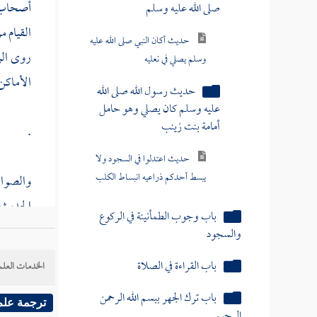
أصحاب
حديث أكان النبي صلى الله عليه
القيام م
وسلم يصلي في نعليه
روى الر
حديث رسول الله صلى الله
الأماكن
عليه وسلم كان يصلي وهو حامل
أمامة بنت زينب
.
حديث اعتدلوا في السجود ولا
يبسط أحدكم ذراعيه انبساط الكلب
والصواب
باب وجوب الطمأنينة في الركوع
الحديث ف
والسجود
حديث
ا
باب القراءة في الصلاة
لا مرد ل
الخدمات العلم
باب ترك الجهر ببسم الله الرحمن
تعدت الأ
الرحيم
ترجمة علم