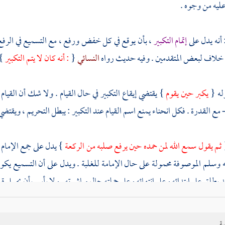
ليه من وجوه .
أنه يدل على
إتمام التكبير
، بأن يوقع في كل خفض ورفع ، مع التسميع في الرفع 
 خلاف لبعض المتقدمين . وفيه حديث رواه
النسائي
{
: أنه كان لا يتم التكبير
 .
وله {
يكبر حين يقوم
} يقتضي إيقاع التكبير في حال القيام . ولا شك أن القيام
 مع القدرة . فكل انحناء يمنع اسم القيام عند التكبير : يبطل التحريم ، ويقتض
ثم يقول سمع الله لمن حمده حين يرفع صلبه من الركعة
} يدل على جمع الإمام ب
ه وسلم الموصوفة محمولة على حال الإمامة للغلبة . ويدل على أن التسميع يكون
 يطلق على ابتدائه وعلى انتهائه وعلى جملته حال مباشرته . ولا بأس بأن يحمل ق
الفعل مستصحبا في جميعه للذكر .
ية