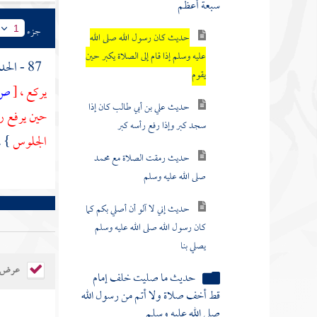
حديث كان رسول الله صلى الله
جزء
1
عليه وسلم إذا قام إلى الصلاة يكبر حين
يقوم
87 - الحديث السادس : عن
يركع ،
[
ص:
حديث علي بن أبي طالب كان إذا
سجد كبر وإذا رفع رأسه كبر
حين يرفع رأ
الجلوس
} .
حديث رمقت الصلاة مع محمد
صلى الله عليه وسلم
حديث إني لا آلو أن أصلي بكم كما
كان رسول الله صلى الله عليه وسلم
يصلي بنا
حديث ما صليت خلف إمام
عرض ال
قط أخف صلاة ولا أتم من رسول الله
صلى الله عليه وسلم