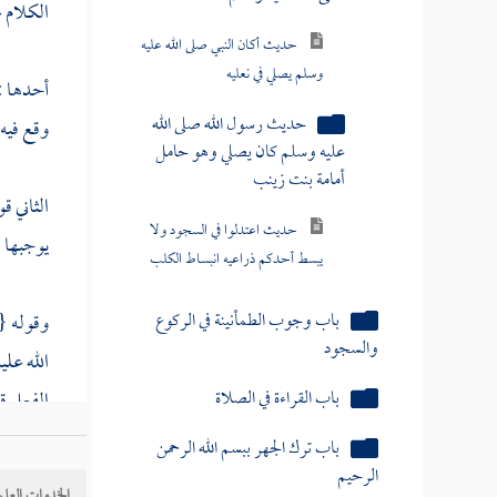
الكلام ع
حديث أكان النبي صلى الله عليه
وسلم يصلي في نعليه
أحدها : 
حديث رسول الله صلى الله
وقع فيه
عليه وسلم كان يصلي وهو حامل
أمامة بنت زينب
الثاني ق
حديث اعتدلوا في السجود ولا
يبسط أحدكم ذراعيه انبساط الكلب
يوجبها -
باب وجوب الطمأنينة في الركوع
وقوله {
والسجود
الله علي
باب القراءة في الصلاة
الفعل قد
باب ترك الجهر ببسم الله الرحمن
. ليكون 
الرحيم
الخدمات العلم