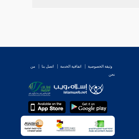
ار بعضهم أن يكون عند الشروع في النهوض وهو مذهب
الك
. فإن حمل قوله " حين يرفع " على ابتداء الرفع ،
الذكر . والله أعلم .
وثيقة الخصوصية
اتفاقية الخدمة
اتصل بنا
من
نحن