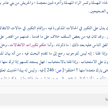
لحاء المهملة وكسر الراء المهملة وآخره شين معجمة -
والحريش
من
بني عامر
ي الصحيحين .
يدل على التكبير في الحالات المذكورة فيه ، وإتمام التكبير في حالات الانت
 . وقد كان فيه من بعض السلف خلاف على ما قدمنا . فمنهم من اقتصر على تكب
فق الناس عليه بعد ذلك : ما ذكرناه . وأما
حكم تكبيرات الانتقالات
، وهل 
 وإذا قلنا : إنه ليس للوجوب رجع إلى ما تقدم البحث فيه ، من أنه بيان
ن على الاستحباب . وإذا قلنا بالاستحباب : فهل يسجد للسهو إذا ترك منها شيئ
ى يترك متعددا منها ؟ اختلفوا
[
ص:
246 ]
فيه . وليس له بهذا الحديث تعلق
مة أخرى : أن ترك السنة يقتضي السجود ، إن ثبت على ذلك دليل . فيكون المجم
فرقة بين أن يكون المتروك مرة أو أكثر : فراجع إلى الاستحسان وتخفيف أمر 
ية
.