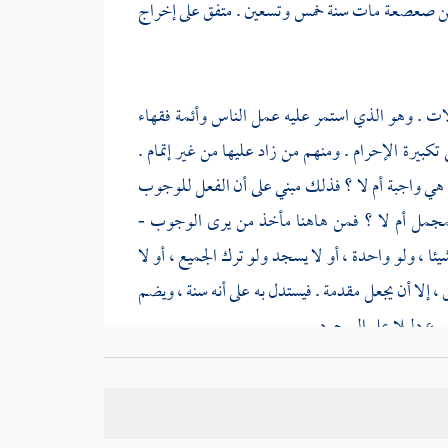
 بن صعصعة
مات سنة خمس وتسعين . متفق على إخراج
قالات . وهو الذي استمر عليه عمل الناس وأئمة فقهاء
يرة الإحرام . ومنهم من زاد عليها من غير إتمام .
هي واجبة أم لا ؟ فذلك مبني على أن الفعل للوجوب
 للمجمل أم لا ؟ فمن هاهنا مأخذ من يرى الوجوب -
ا ، ولو واحدة ، أو لا يسجد ولو ترك الجميع ، أو لا
 ، إلا أن يجعل مقدمة . فيستدل به على أنه سنة ، ويضم
وع دليلا على السجود .
المرة الواحدة . ومذهب
الشافعي
: أن تركها لا يوجب