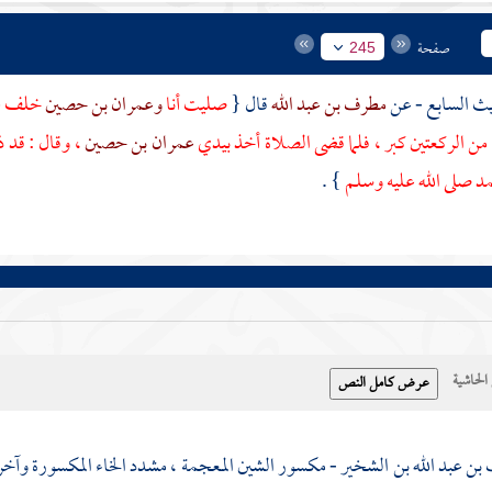
صفحة
245
مطرف بن عبد الله
قال {
صليت أنا
وعمران بن حصين
خلف
ع
من الركعتين كبر ، فلما قضى الصلاة أخذ بيدي
عمران بن حصين
، وقال : قد 
مد
صلى الله عليه وسلم
} .
حاشية
بن عبد الله بن الشخير - مكسور الشين المعجمة ، مشدد الخاء المكسورة وآخر