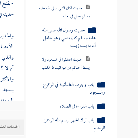
- بفتح ا
حديث أكان النبي صلى الله عليه
حديثه ف
وسلم يصلي في نعليه
حديث رسول الله صلى الله
والحديث 
عليه وسلم كان يصلي وهو حامل
أمامة بنت زينب
الأمصار
والذي ات
حديث اعتدلوا في السجود ولا
يبسط أحدكم ذراعيه انبساط الكلب
أم لا ؟
والأكثرو
باب وجوب الطمأنينة في الركوع
يسجد حت
والسجود
إليه مقد
باب القراءة في الصلاة
باب ترك الجهر ببسم الله الرحمن
وأما الت
الرحيم
الخدمات العلم
السجود 