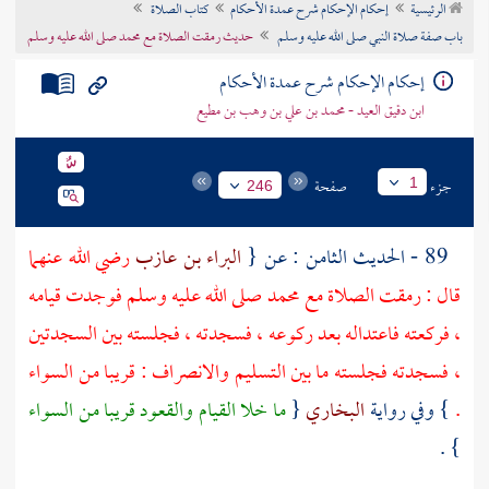
الرئيسية
إحكام الإحكام شرح عمدة الأحكام
كتاب الصلاة
تراجم الأعلام
باب صفة صلاة النبي صلى الله عليه وسلم
حديث رمقت الصلاة مع محمد صلى الله عليه وسلم
إحكام الإحكام شرح عمدة الأحكام
ابن دقيق العيد - محمد بن علي بن وهب بن مطيع
جزء
صفحة
1
246
89 - الحديث الثامن : عن {
البراء بن عازب
رضي الله عنهما
قال : رمقت الصلاة مع
محمد
صلى الله عليه وسلم فوجدت قيامه
، فركعته فاعتداله بعد ركوعه ، فسجدته ، فجلسته بين السجدتين
، فسجدته فجلسته ما بين التسليم والانصراف : قريبا من السواء
.
} وفي رواية
البخاري
{
ما خلا القيام والقعود قريبا من السواء
} .