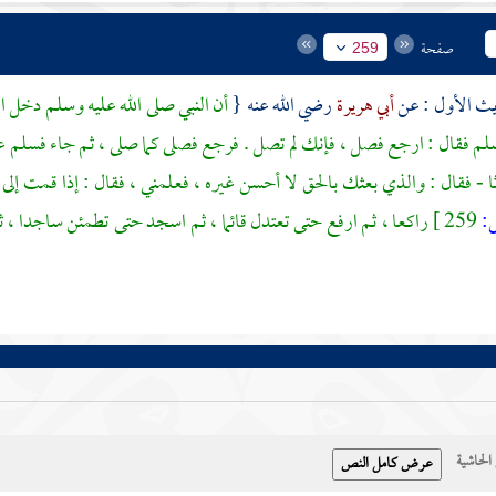
صفحة
259
أبي هريرة
رضي الله عنه {
أن النبي صلى الله عليه وسلم دخل 
سلم فقال : ارجع فصل ، فإنك لم تصل . فرجع فصلى كما صلى ، ثم جاء فسلم عل
 - فقال : والذي بعثك بالحق لا أحسن غيره ، فعلمني ، فقال : إذا قمت إلى ا
259 ]
راكعا ، ثم ارفع حتى تعتدل قائما ، ثم اسجد حتى تطمئن ساجدا ،
حاشية