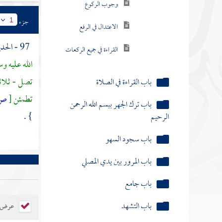
الاعتدال في الرفع
جزء
1
القراءة في جميع الركعات
97 - الحديث الأول : عن
باب القراءة في الصلاة
الله عليه و
باب ترك الجهر ببسم الله الرحمن
تصل - ثلاثا
الرحيم
تطمئن
[
ص:
باب سجود السهو
} .
باب المرور بين يدي المصلي
باب جامع
باب التشهد
باب الوتر
عرض ال