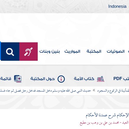
Indonesia
الصوتيات
المكتبة
المواريث
بنين وبنات
 PDF
كتاب الأمة
حول المكتبة
قائمة 
أنينة في الركوع والسجود
حديث النبي صلى الله عليه وسلم دخل المسجد فدخل رجل فصلى ثم جاء فسل
لإحكام شرح عمدة الأحكام
 العيد - محمد بن علي بن وهب بن مطيع