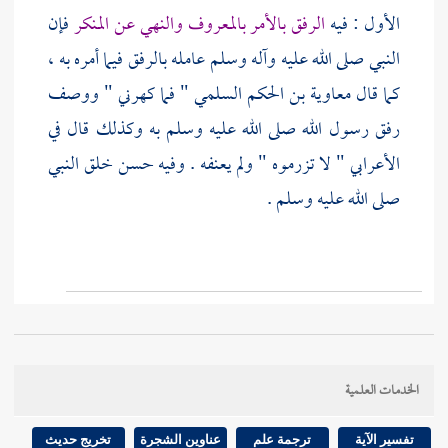
الأول : فيه
الرفق بالأمر بالمعروف والنهي عن المنكر
فإن
النبي صلى الله عليه وآله وسلم عامله بالرفق فيما أمره به ،
كما قال
معاوية بن الحكم السلمي
" فما كهرني " ووصف
رفق رسول الله صلى الله عليه وسلم به وكذلك قال في
الأعرابي " لا تزرموه " ولم يعنفه . وفيه حسن خلق النبي
صلى الله عليه وسلم .
وفيه تكرار
رد السلام مرارا
، إذا كرره المسلم ، كما ورد في
الخدمات العلمية
بعض طرقه ، مع الفصل القريب .
تفسير الآية
ترجمة علم
عناوين الشجرة
تخريج حديث