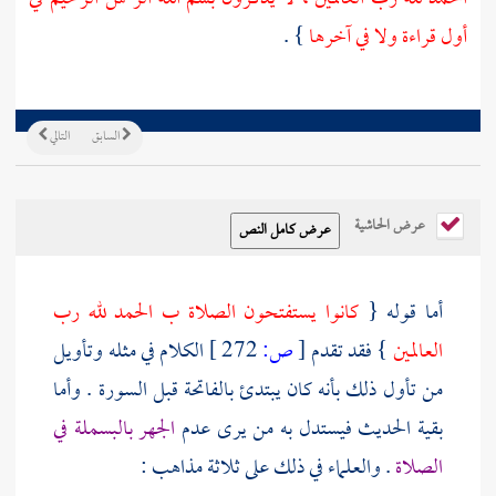
أول قراءة ولا في آخرها
} .
السابق
التالي
عرض الحاشية
أما قوله {
كانوا يستفتحون الصلاة ب الحمد لله رب
العالمين
} فقد تقدم
[
ص:
272 ]
الكلام في مثله وتأويل
من تأول ذلك بأنه كان يبتدئ بالفاتحة قبل السورة . وأما
بقية الحديث فيستدل به من يرى عدم
الجهر بالبسملة في
الصلاة
. والعلماء في ذلك على ثلاثة مذاهب :