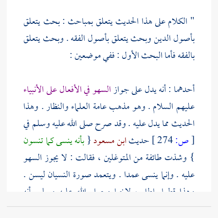
" الكلام على هذا الحديث يتعلق بمباحث : بحث يتعلق
بأصول الدين وبحث يتعلق بأصول الفقه . وبحث يتعلق
بالفقه فأما البحث الأول : ففي موضعين :
أحدهما : أنه يدل على جواز
السهو في الأفعال على الأنبياء
عليهم السلام . وهو مذهب عامة العلماء والنظار . وهذا
الحديث مما يدل عليه . وقد صرح صلى الله عليه وسلم في
[
ص:
274 ]
حديث
ابن مسعود
{
بأنه ينسى كما تنسون
} وشذت طائفة من المتوغلين ، فقالت : لا يجوز السهو
عليه . وإنما ينسى عمدا . ويتعمد صورة النسيان ليسن .
وهذا قطعا باطل ، لإخباره صلى الله عليه وسلم بأنه
ينسى ; ولأن الأفعال العمدية تبطل الصلاة ، ولأن صورة