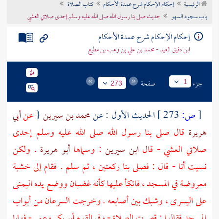
الرئيسية
إحكام الإحكام شرح عمدة الأحكام
كتاب الصلاة
تراجم الأعلام
باب سجود السهو
حديث صلى بنا رسول الله صلى الله عليه وسلم إحدى صلاتي العشي
إحكام الإحكام شرح عمدة الأحكام
ابن دقيق العيد - محمد بن علي بن وهب بن مطيع
جزء
صفحة
1
273
[
ص:
273 ]
الحديث الأول : عن
محمد بن سيرين
{
عن
أبي
هريرة
قال صلى بنا رسول الله صلى الله عليه وسلم إحدى
صلاتي العشي - قال
ابن سيرين
: وسماها
أبو هريرة
. ولكن
نسيت أنا - قال : فصلى بنا ركعتين ، ثم سلم . فقام إلى خشبة
معروضة في المسجد ، فاتكأ عليها كأنه غضبان ووضع يده اليمنى
على اليسرى ، وشبك بين أصابعه . وخرجت السرعان من أبواب
المسجد فقالوا : قصرت الصلاة - وفي القوم
أبو بكر
وعمر
- فهابا