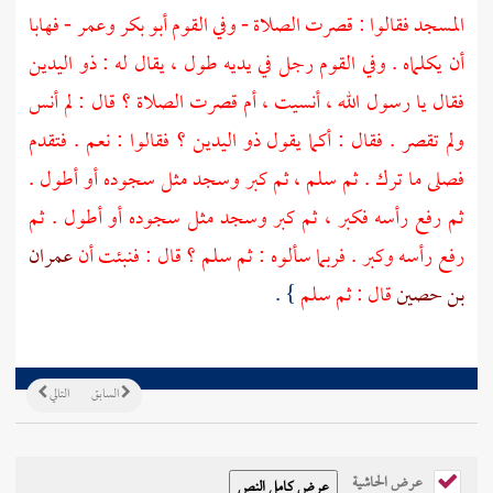
المسجد فقالوا : قصرت الصلاة - وفي القوم
أبو بكر
وعمر
- فهابا
أن يكلماه . وفي القوم رجل في يديه طول ، يقال له : ذو اليدين
فقال يا رسول الله ، أنسيت ، أم قصرت الصلاة ؟ قال : لم أنس
ولم تقصر . فقال : أكما يقول ذو اليدين ؟ فقالوا : نعم . فتقدم
فصلى ما ترك . ثم سلم ، ثم كبر وسجد مثل سجوده أو أطول .
ثم رفع رأسه فكبر ، ثم كبر وسجد مثل سجوده أو أطول . ثم
رفع رأسه وكبر . فربما سألوه : ثم سلم ؟ قال : فنبئت أن
عمران
بن حصين
قال : ثم سلم
} .
السابق
التالي
عرض الحاشية