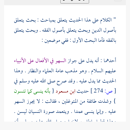
" الكلام على هذا الحديث يتعلق بمباحث : بحث يتعلق
بأصول الدين وبحث يتعلق بأصول الفقه . وبحث يتعلق
بالفقه فأما البحث الأول : ففي موضعين :
أحدهما : أنه يدل على جواز
السهو في الأفعال على الأنبياء
عليهم السلام . وهو مذهب عامة العلماء والنظار . وهذا
الحديث مما يدل عليه . وقد صرح صلى الله عليه وسلم في
[
ص:
274 ]
حديث
ابن مسعود
{
بأنه ينسى كما تنسون
} وشذت طائفة من المتوغلين ، فقالت : لا يجوز السهو
عليه . وإنما ينسى عمدا . ويتعمد صورة النسيان ليسن .
وهذا قطعا باطل ، لإخباره صلى الله عليه وسلم بأنه