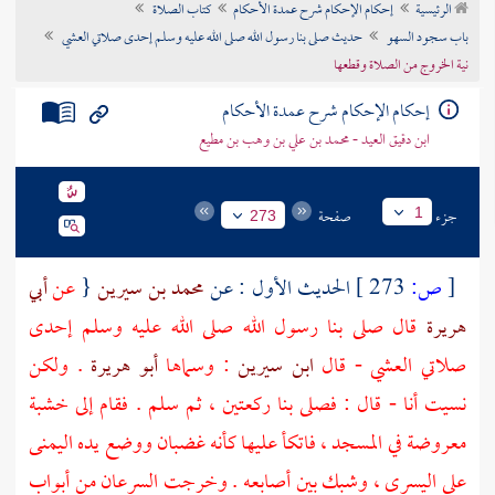
الرئيسية
إحكام الإحكام شرح عمدة الأحكام
كتاب الصلاة
تراجم الأعلام
باب سجود السهو
حديث صلى بنا رسول الله صلى الله عليه وسلم إحدى صلاتي العشي
نية الخروج من الصلاة وقطعها
إحكام الإحكام شرح عمدة الأحكام
ابن دقيق العيد - محمد بن علي بن وهب بن مطيع
جزء
صفحة
1
273
[
ص:
273 ]
الحديث الأول : عن
محمد بن سيرين
{
عن
أبي
هريرة
قال صلى بنا رسول الله صلى الله عليه وسلم إحدى
صلاتي العشي - قال
ابن سيرين
: وسماها
أبو هريرة
. ولكن
نسيت أنا - قال : فصلى بنا ركعتين ، ثم سلم . فقام إلى خشبة
معروضة في المسجد ، فاتكأ عليها كأنه غضبان ووضع يده اليمنى
على اليسرى ، وشبك بين أصابعه . وخرجت السرعان من أبواب