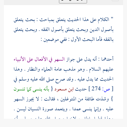
" الكلام على هذا الحديث يتعلق بمباحث : بحث يتعلق
بأصول الدين وبحث يتعلق بأصول الفقه . وبحث يتعلق
بالفقه فأما البحث الأول : ففي موضعين :
أحدهما : أنه يدل على جواز
السهو في الأفعال على الأنبياء
عليهم السلام . وهو مذهب عامة العلماء والنظار . وهذا
الحديث مما يدل عليه . وقد صرح صلى الله عليه وسلم في
[
ص:
274 ]
حديث
ابن مسعود
{
بأنه ينسى كما تنسون
} وشذت طائفة من المتوغلين ، فقالت : لا يجوز السهو
عليه . وإنما ينسى عمدا . ويتعمد صورة النسيان ليسن .
وهذا قطعا باطل ، لإخباره صلى الله عليه وسلم بأنه