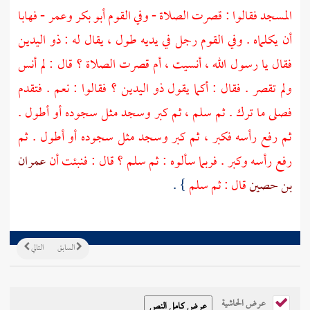
المسجد فقالوا : قصرت الصلاة - وفي القوم
أبو بكر
وعمر
- فهابا
أن يكلماه . وفي القوم رجل في يديه طول ، يقال له : ذو اليدين
فقال يا رسول الله ، أنسيت ، أم قصرت الصلاة ؟ قال : لم أنس
ولم تقصر . فقال : أكما يقول ذو اليدين ؟ فقالوا : نعم . فتقدم
فصلى ما ترك . ثم سلم ، ثم كبر وسجد مثل سجوده أو أطول .
ثم رفع رأسه فكبر ، ثم كبر وسجد مثل سجوده أو أطول . ثم
رفع رأسه وكبر . فربما سألوه : ثم سلم ؟ قال : فنبئت أن
عمران
بن حصين
قال : ثم سلم
} .
السابق
التالي
عرض الحاشية