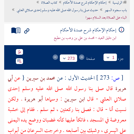
الرئيسية
إحكام الإحكام شرح عمدة الأحكام
كتاب الصلاة
تراجم الأعلام
باب سجود السهو
حديث صلى بنا رسول الله صلى الله عليه وسلم إحدى صلاتي العشي
البناء على الصلاة بعد السلام سهوا
إحكام الإحكام شرح عمدة الأحكام
ابن دقيق العيد - محمد بن علي بن وهب بن مطيع
جزء
صفحة
1
273
[
ص:
273 ]
الحديث الأول : عن
محمد بن سيرين
{
عن
أبي
هريرة
قال صلى بنا رسول الله صلى الله عليه وسلم إحدى
صلاتي العشي - قال
ابن سيرين
: وسماها
أبو هريرة
. ولكن
نسيت أنا - قال : فصلى بنا ركعتين ، ثم سلم . فقام إلى خشبة
معروضة في المسجد ، فاتكأ عليها كأنه غضبان ووضع يده اليمنى
على اليسرى ، وشبك بين أصابعه . وخرجت السرعان من أبواب