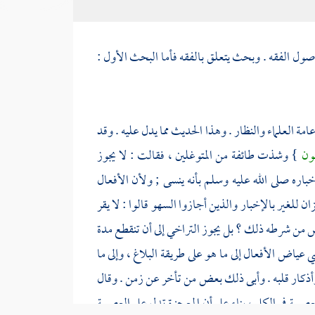
ول الفقه . وبحث يتعلق بالفقه فأما البحث الأول :
ة العلماء والنظار . وهذا الحديث مما يدل عليه . وقد
سون
} وشذت طائفة من المتوغلين ، فقالت : لا يجوز
باره صلى الله عليه وسلم بأنه ينسى ; ولأن الأفعال
 للغير بالإخبار والذين أجازوا السهو قالوا : لا يقر
 ليس من شرطه ذلك ؟ بل يجوز التراخي إلى أن تنقطع مدة
ضي
عياض
الأفعال إلى ما هو على طريقة البلاغ ، وإلى ما
 وأذكار قلبه . وأبى ذلك بعض من تأخر عن زمن . وقال
عصمة في الكل ، بناء على أن المعجزة تدل على العصمة