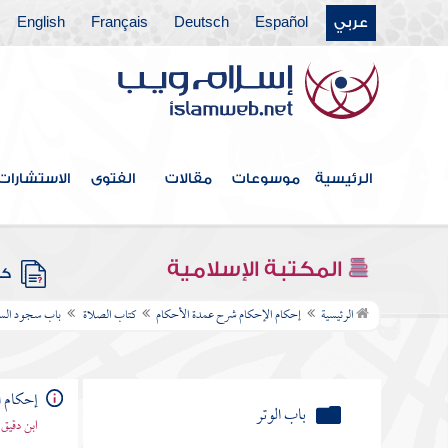
عربي
Español
Deutsch
Français
English
محل السجود
سهو الإمام بالمأمومين
حديث صلى بهم الظهر فقام في
الركعتين الأوليين ولم يجلس
الرئيسية
موسوعات
مقالات
الفتوى
الاستشارات
باب المرور بين يدي المصلي
باب جامع
المكتبة الإسلامية
كتب
باب التشهد
الرئيسية
إحكام الإحكام شرح عمدة الأحكام
كتاب الصلاة
باب سجود الس
باب الوتر
إحكام ا
باب الذكر عقيب الصلاة
ابن دقيق