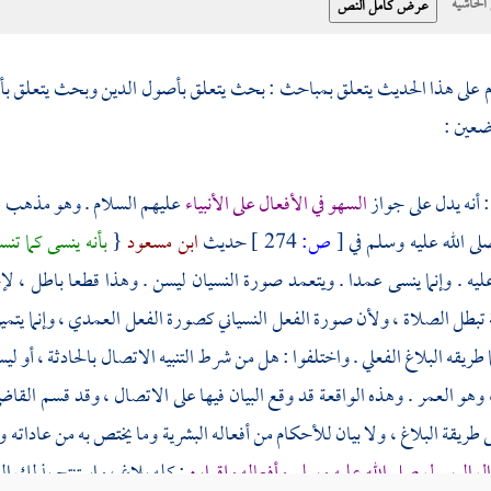
حاشية
م على هذا الحديث يتعلق بمباحث : بحث يتعلق بأصول الدين وبحث يتعلق بأص
عين :
 أنه يدل على جواز
السهو في الأفعال على الأنبياء
عليهم السلام . وهو مذهب عام
 الله عليه وسلم في
[
ص:
274 ]
حديث
ابن مسعود
{
بأنه ينسى كما تن
ليه . وإنما ينسى عمدا . ويتعمد صورة النسيان ليسن . وهذا قطعا باطل ، لإخ
تبطل الصلاة ، ولأن صورة الفعل النسياني كصورة الفعل العمدي ، وإنما يتميزان
ا طريقه البلاغ الفعلي . واختلفوا : هل من شرط التنبيه الاتصال بالحادثة ، أو
، وهو العمر . وهذه الواقعة قد وقع البيان فيها على الاتصال ، وقد قسم القا
طريقة البلاغ ، ولا بيان للأحكام من أفعاله البشرية وما يختص به من عاداته
ال الرسول صلى الله عليه وسلم وأفعاله وإقراره
: كله بلاغ ، واستنتج بذلك ال