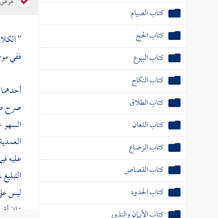
عرض ال
كتاب الحج
كتاب البيوع
" الكلا
كتاب النكاح
ففي موض
كتاب الطلاق
أحدهما :
كتاب اللعان
صرح صلى
كتاب الرضاع
السهو ع
العمدية 
كتاب القصاص
عليه فيم
كتاب الحدود
التبليغ 
كتاب الأيمان والنذور
ليس على 
: إن
أقو
كتاب الأطعمة