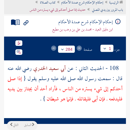
الرئيسية
إحكام الإحكام شرح عمدة الأحكام
كتاب الصلاة
تراجم الأعلام
باب المرور بين يدي المصلي
حديث إذا صلى أحدكم إلى شيء يستره من الناس
إحكام الإحكام شرح عمدة الأحكام
ابن دقيق العيد - محمد بن علي بن وهب بن مطيع
جزء
صفحة
1
284
108 - الحديث الثاني : عن
أبي سعيد الخدري
رضي الله عنه
قال : سمعت رسول الله صلى الله عليه وسلم يقول {
إذا صلى
أحدكم إلى شيء يستره من الناس ، فأراد أحد أن يجتاز بين يديه
فليدفعه . فإن أبى فليقاتله . فإنما هو شيطان
} .
السابق
التالي