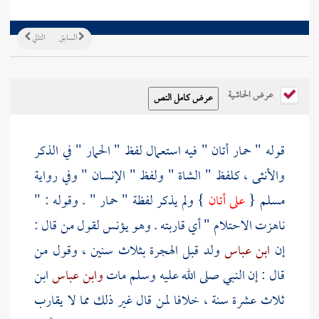
السابق
التالي
عرض الحاشية
قوله " حمار أتان " فيه استعمال لفظ " الحمار " في الذكر
والأنثى ، كلفظ " الشاة " ولفظ " الإنسان " وفي رواية
مسلم {
على أتان
} ولم يذكر لفظة " حمار " . وقوله : "
ناهزت الاحتلام " أي قاربته . وهو يؤنس لقول من قال :
إن
ابن عباس
ولد قبل الهجرة بثلاث سنين ، وقول من
قال : إن النبي صلى الله عليه وسلم مات
وابن عباس
ابن
ثلاث عشرة سنة ، خلافا لمن قال غير ذلك مما لا يقارب