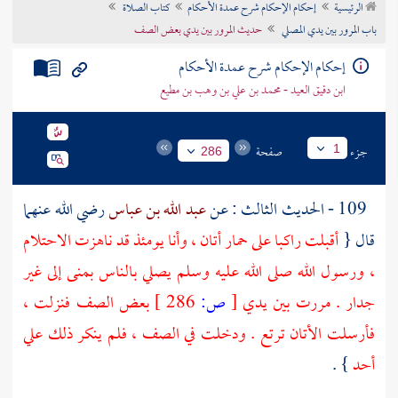
الرئيسية
إحكام الإحكام شرح عمدة الأحكام
كتاب الصلاة
تراجم الأعلام
باب المرور بين يدي المصلي
حديث المرور بين يدي بعض الصف
إحكام الإحكام شرح عمدة الأحكام
ابن دقيق العيد - محمد بن علي بن وهب بن مطيع
جزء
صفحة
1
286
109 - الحديث الثالث : عن
عبد الله بن عباس
رضي الله عنهما
قال {
أقبلت راكبا على حمار أتان ، وأنا يومئذ قد ناهزت الاحتلام
، ورسول الله صلى الله عليه وسلم يصلي بالناس
بمنى
إلى غير
جدار . مررت بين يدي
[
ص:
286 ]
بعض الصف فنزلت ،
فأرسلت الأتان ترتع . ودخلت في الصف ، فلم ينكر ذلك علي
أحد
} .