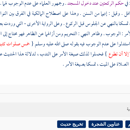
 في
حكم الركعتين عند دخول المسجد
. وجمهور العلماء على عدم الوجوب لهما 
افل . وقيل : إنهما من السنن . وهذا على اصطلاح المالكية في الفرق بين الن
 تمسكا بالنهي عن الجلوس قبل الركوع . وعلى الرواية الأخرى - التي وردت ب
مر : الوجوب . وظاهر النهي : التحريم ومن أزالهما عن الظاهر فهو محتاج إلى ال
ستدلوا على عدم الوجوب فيه بقوله صلى الله عليه وسلم {
خمس صلوات كتبهن 
 إلا أن تطوع
} فحملوا لذلك صيغة الأمر على الندب ، لدلالة هذا الحديث 
 الصلاة على الميت ، تمسكا بصيغة الأمر .
ية
ثاني :
إذا دخل المسجد في الأوقات المكروهة ، فهل يركع
أم لا ؟ اختلفوا في
ي
وأصحابه أنه يركع . لأنها صلاة لها سبب . ولا يكره في هذه الأوقات من الن
عناوين الشجرة
تخريج حديث