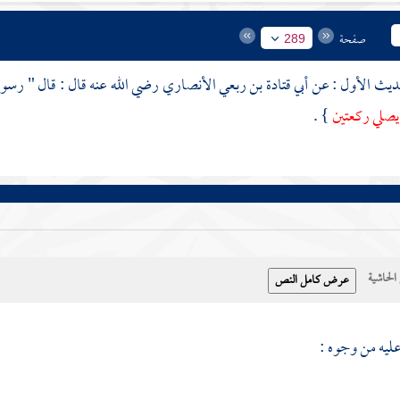
صفحة
289
أبي قتادة بن ربعي الأنصاري
رضي الله عنه قال : قال " رسول
صلي ركعتين
} .
حاشية
عليه من وجوه :