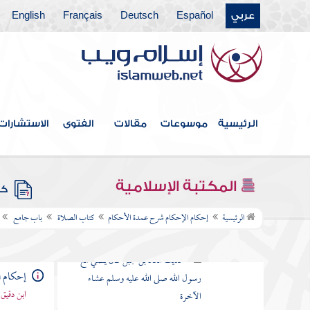
حديث كنا نتكلم في الصلاة
عربي
Español
Deutsch
Français
English
يكلم الرجل صاحبه
حديث إذا اشتد الحر فأبردوا
بالصلاة
حديث الإبراد بالجمعة
الرئيسية
موسوعات
مقالات
الفتوى
الاستشارات
حديث من نسي صلاة فليصلها
إذا ذكرها
المكتبة الإسلامية
كتب
حديث معاذ بن جبل كان يصلي مع
رسول الله صلى الله عليه وسلم عشاء
الرئيسية
إحكام الإحكام شرح عمدة الأحكام
كتاب الصلاة
باب جامع
الآخرة
حديث كنا نصلي مع رسول الله
إحكام ا
صلى الله عليه وسلم في شدة الحر
ابن دقيق