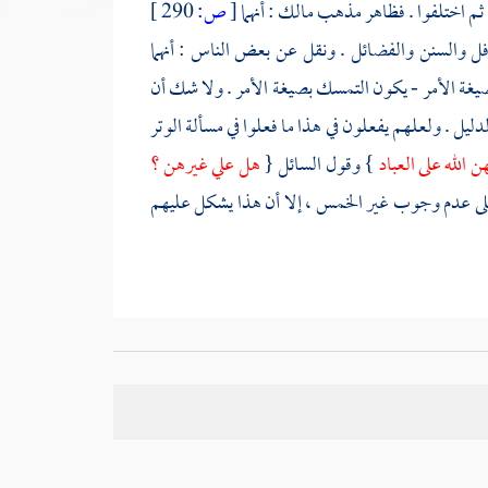
. ثم اختلفوا . فظاهر مذهب
مالك
: أنهما
[
ص:
290 ]
وافل والسنن والفضائل . ونقل عن بعض الناس : أنهما
صيغة الأمر - يكون التمسك بصيغة الأمر . ولا شك أن
دليل . ولعلهم يفعلون في هذا ما فعلوا في مسألة الوتر
الله على العباد
} وقول السائل {
هل علي غيرهن ؟
على عدم وجوب غير الخمس ، إلا أن هذا يشكل عليهم
ه . فمذهب
مالك
: أنه لا يركع . والمعروف من مذهب
وافل إلا ما لا سبب له . وحكي وجه آخر : أنه يكره .