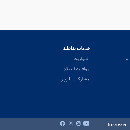
ا يأتي بعدها . وقد قيل : إن " القنوت " في الآية الطاعة . وفي كلام بعضهم
لى أن الصلاة الوسطى هي الصبح ، من حيث قرانها بالقنوت . والأرجح في ه
ن للوحي والتنزيل يعلمون ، بسبب النزول والقرائن المحتفة به : ما يرشدهم 
اقلين للفظ يدل على التعليل والتسبيب . .
خدمات تفاعلية
اة
المواريث
مواقيت الصلاة
مشاركات الزوار
ا : إن
قول الصحابي في الآية " نزلت في كذا "
يتنزل منزلة المسند .
Indonesia