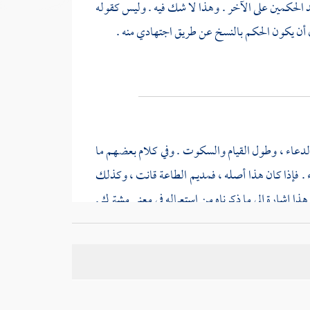
 الحكمين على الآخر . وهذا لا شك فيه . وليس كقوله
ال أن يكون الحكم بالنسخ عن طريق اجتهادي منه .
والدعاء ، وطول القيام والسكوت . وفي كلام بعضهم ما
ء . فإذا كان هذا أصله ، فمديم الطاعة قانت ، وكذلك
ا إشارة إلى ما ذكرناه من استعماله في معنى مشترك .
الاشتراك اللفظي والمجاز عن موضوع اللفظ .
[
ص:
مل حيث لا يقوم دليل على ذلك .
 حتى " التي للغاية . والفاء التي تشعر بتعليل ما سبق