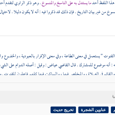
 هذا اللفظ أحد
ما يستدل به على الناسخ والمنسوخ
. وهو ذكر الراوي لتقدم أحد
سوخ من غير بيان التاريخ . فإن ذلك قد ذكروا فيه : أنه لا يكون دليلا . لاحتم
 القنوت " يستعمل في معنى الطاعة ، وفي معنى الإقرار بالعبودية ، والخضوع 
ه : أنه موضوع للمشترك . قال القاضي
عياض
: وقيل : أصله الدوام على الشي
القائم في الصلاة ، والمخلص فيها ، والساكت فيها كلهم فاعلون للقنوت . وهذ
يقة طائفة من المتأخرين من أهل العصر وما قاربه ، يقصدون ب " ها دفع 
لا بأس بها إن لم يقم دليل على أن اللفظ حقيقة في معنى معين أو معان . ويستع
ية
: لفظ الراوي يشعر بأن
المراد بالقنوت
في الآية : السكوت ، لما دل عليه لفظ "
عناوين الشجرة
تخريج حديث