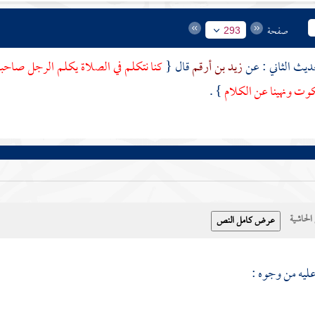
صفحة
293
زيد بن أرقم
قال {
كنا نتكلم في الصلاة يكلم الرجل صاحبه 
كوت ونهينا عن الكلام
} .
حاشية
عليه من وجوه :