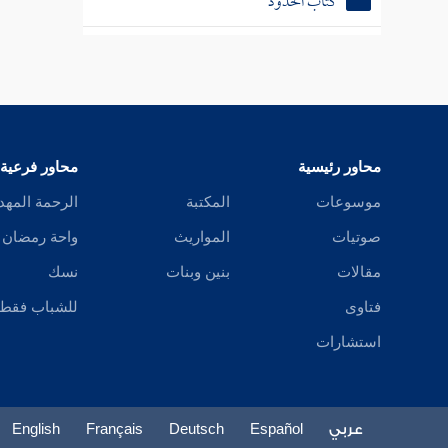
عليها لم
كتاب الأطعمة
دليلا ع
كتاب الأشربة
المشاهدي
كله كالن
كتاب اللباس
كتاب الجهاد
محاور رئيسية
محاور فرعية
موسوعات
المكتبة
الرحمة المهد
كتاب العتق
صوتيات
المواريث
واحة رمضان
مقالات
بنين وبنات
نسك
وقد قالو
فتاوى
للشباب فقط
استشارات
عربي
Español
Deutsch
Français
English