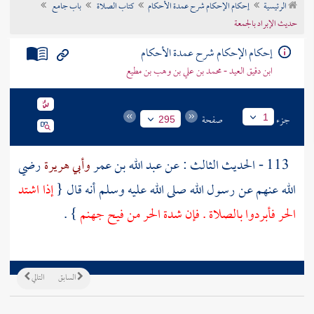
الرئيسية
إحكام الإحكام شرح عمدة الأحكام
كتاب الصلاة
باب جامع
تراجم الأعلام
حديث الإبراد بالجمعة
إحكام الإحكام شرح عمدة الأحكام
ابن دقيق العيد - محمد بن علي بن وهب بن مطيع
جزء
صفحة
1
295
113 - الحديث الثالث : عن
عبد الله بن عمر
وأبي هريرة
رضي
الله عنهم عن رسول الله صلى الله عليه وسلم أنه قال {
إذا اشتد
الحر فأبردوا بالصلاة . فإن شدة الحر من فيح جهنم
} .
السابق
التالي