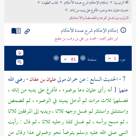
الرئيسية
إحكام الإحكام شرح عمدة الأحكام
كتاب الطهارة
تراجم الأعلام
حديث عثمان دعا بوضوء فأفرغ على يديه من إنائه
الترتيب بين غسل الوجه والمضمضة والاستنشاق
إحكام الإحكام شرح عمدة الأحكام
ابن دقيق العيد - محمد بن علي بن وهب بن مطيع
جزء
صفحة
1
81
7 - الحديث السابع : عن
حمران
مولى
عثمان بن عفان
- رضي الله
عنهما {
أنه رأى
عثمان
دعا بوضوء ، فأفرغ على يديه من إنائه ،
فغسلهما ثلاث مرات ثم أدخل يمينه في الوضوء ، ثم تمضمض
واستنشق واستنثر ثم غسل وجهه ثلاثا ، ويديه إلى المرفقين ثلاثا
، ثم مسح برأسه ، ثم غسل كلتا رجليه ثلاثا ، ثم قال : رأيت
النبي صلى الله عليه وسلم يتوضأ نحو وضوئي هذا وقال من