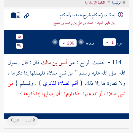
الرئيسية
المكتبة الإسلامية
تراجم الأعلام
إحكام الإحكام شرح عمدة الأحكام
ابن دقيق العيد - محمد بن علي بن وهب بن مطيع
جزء
صفحة
1
296
114 - الحديث الرابع : عن
أنس بن مالك
قال : قال رسول
الله صلى الله عليه وسلم " من نسي صلاة فليصلها إذا ذكرها ،
ولا كفارة لها إلا ذلك {
أقم الصلاة لذكري
} .
ولمسلم
{
من
نسي صلاة ، أو نام عنها . فكفارتها : أن يصليها إذا ذكرها
} .
السابق
التالي