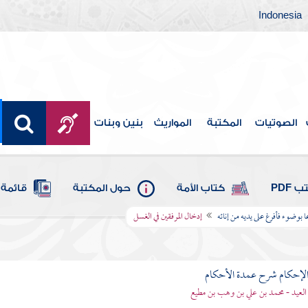
Indonesia
الصوتيات
المكتبة
المواريث
بنين وبنات
 PDF
كتاب الأمة
حول المكتبة
قائمة 
 بوضوء فأفرغ على يديه من إنائه
إدخال المرفقين في الغسل
لإحكام شرح عمدة الأحكام
 العيد - محمد بن علي بن وهب بن مطيع