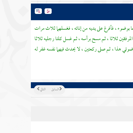
 بوضوء ، فأفرغ على يديه من إنائه ، فغسلهما ثلاث مرات
مرفقين ثلاثا ، ثم مسح برأسه ، ثم غسل كلتا رجليه ثلاثا
وئي هذا ، ثم صلى ركعتين ، لا يحدث فيهما نفسه غفر له
السابق
التالي