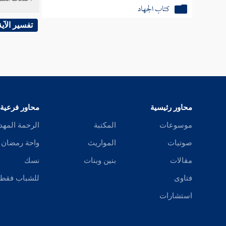
كتاب الجهاد
أحدها : 
تفسير الآية
كتاب العتق
وإذا كان
كشف .
محاور رئيسية
محاور فرعية
وينبني ع
موسوعات
المكتبة
الرحمة المهد
صوتيات
المواريث
واحة رمضان
وهو أنه 
مقالات
بنين وبنات
نسك
لمطلق ال
فتاوى
للشباب فقط
استشارات
; لأنه ي