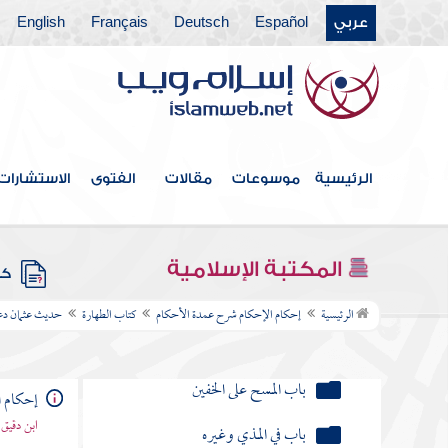
عربي
Español
Deutsch
Français
English
حديث النفس
حديث عمرو بن أبي حسن سأل عبد
الله بن زيد عن وضوء النبي
حديث كان رسول الله صلى الله عليه وسلم
يعجبه التيمن
الرئيسية
موسوعات
مقالات
الفتوى
الاستشارات
حديث إن أمتي يدعون يوم القيامة غرا
محجلين
المكتبة الإسلامية
كتب
باب الاستطابة
الرئيسية
إحكام الإحكام شرح عمدة الأحكام
كتاب الطهارة
حديث عثمان دعا
باب السواك
باب المسح على الخفين
إحكام ا
ابن دقيق
باب في المذي وغيره