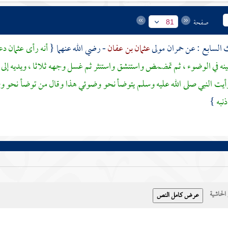
صفحة
81
حمران
مولى
عثمان بن عفان
- رضي الله عنهما {
أنه رأى
عثمان
دعا
نه في الوضوء ، ثم تمضمض واستنشق واستنثر ثم غسل وجهه ثلاثا ، ويديه إلى ال
رأيت النبي صلى الله عليه وسلم يتوضأ نحو وضوئي هذا وقال من توضأ نحو وض
ذنبه
}
حاشية