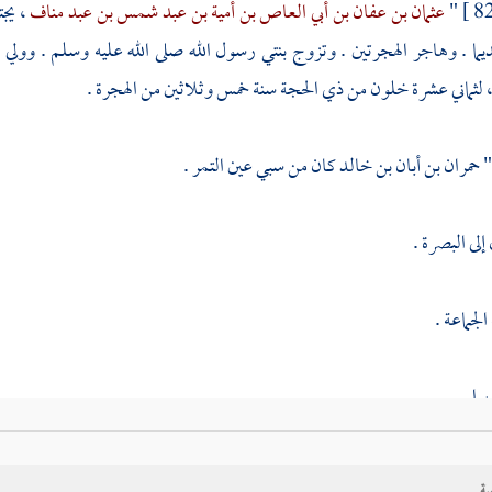
"
عثمان بن عفان بن أبي العاص بن أمية بن عبد شمس بن عبد مناف
، يج
يما . وهاجر الهجرتين . وتزوج بنتي رسول الله صلى الله عليه وسلم . وولي 
، لثماني عشرة خلون من ذي الحجة سنة خمس وثلاثين من الهجرة .
"
حمران بن أبان بن خالد
كان من سبي
عين التمر
.
إلى
البصرة
.
الجماعة .
را .
على هذا الحديث من وجوه .
ية