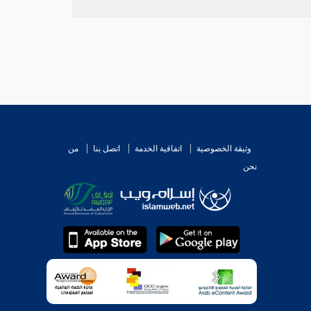
ونه متوضئا به ، أو معدا للوضوء به ؟ فيه نظر يحتاج إلى
وثيقة الخصوصية
اتفاقية الخدمة
اتصل بنا
من
نحن
صب علي من وضوئه " فإنا إن جعلنا " الوضوء " اسما