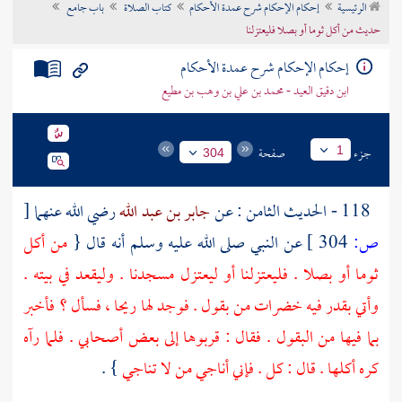
الرئيسية
إحكام الإحكام شرح عمدة الأحكام
كتاب الصلاة
باب جامع
تراجم الأعلام
حديث من أكل ثوما أو بصلا فليعتزلنا
إحكام الإحكام شرح عمدة الأحكام
ابن دقيق العيد - محمد بن علي بن وهب بن مطيع
جزء
صفحة
1
304
118 - الحديث الثامن : عن
جابر بن عبد الله
رضي الله عنهما
[
ص:
304 ]
عن النبي صلى الله عليه وسلم أنه قال {
من أكل
ثوما أو بصلا . فليعتزلنا أو ليعتزل مسجدنا . وليقعد في بيته .
وأتي بقدر فيه خضرات من بقول . فوجد لها ريحا ، فسأل ؟ فأخبر
بما فيها من البقول . فقال : قربوها إلى بعض أصحابي . فلما رآه
كره أكلها . قال : كل . فإني أناجي من لا تناجي
} .