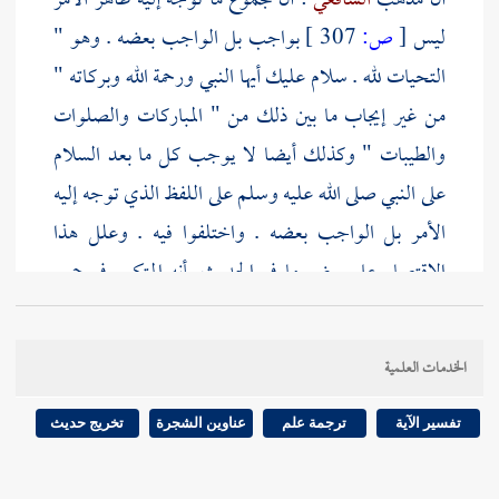
أن مذهب
الشافعي
: أن مجموع ما توجه إليه ظاهر الأمر
ليس
[
ص:
307 ]
بواجب بل الواجب بعضه . وهو "
التحيات لله . سلام عليك أيها النبي ورحمة الله وبركاته "
من غير إيجاب ما بين ذلك من " المباركات والصلوات
والطيبات " وكذلك أيضا لا يوجب كل ما بعد السلام
على النبي صلى الله عليه وسلم على اللفظ الذي توجه إليه
الأمر بل الواجب بعضه . واختلفوا فيه . وعلل هذا
الاقتصار على بعض ما في الحديث بأنه المتكرر في جميع
الروايات . وعليه إشكال لأن الزائد في بعض الروايات
زيادة من عدل فيجب قبولها إذا توجه الأمر إليها . .
الخدمات العلمية
تفسير الآية
ترجمة علم
عناوين الشجرة
تخريج حديث