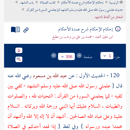
الرئيسية
إحكام الإحكام شرح عمدة الأحكام
كتاب الصلاة
باب التشهد
تراجم الأعلام
حديث علمني رسول الله صلى الله عليه وسلم التشهد كما يعلمني السورة من القرآن
المختار من ألفاظ التشهد
إحكام الإحكام شرح عمدة الأحكام
ابن دقيق العيد - محمد بن علي بن وهب بن مطيع
جزء
صفحة
1
306
120 - الحديث الأول : عن
عبد الله بن مسعود
رضي الله عنه
قال {
علمني رسول الله صلى الله عليه وسلم التشهد - كفي بين
كفيه - كما يعلمني السورة من القرآن : التحيات لله ، والصلوات
والطيبات ، السلام عليك أيها النبي ورحمة الله وبركاته . السلام
علينا وعلى عباد الله الصالحين . أشهد أن لا إله إلا الله وأشهد أن
محمدا عبده ورسوله
} وفي لفظ {
إذا قعد أحدكم في الصلاة