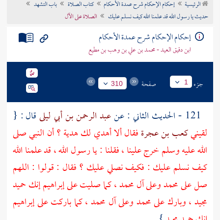
الرئيسية
إحكام الإحكام شرح عمدة الأحكام
كتاب الصلاة
باب التشهد
تراجم الأعلام
حديث يا رسول الله قد علمنا الله كيف نسلم عليك
الصلاة على الآل
إحكام الإحكام شرح عمدة الأحكام
ابن دقيق العيد - محمد بن علي بن وهب بن مطيع
جزء
صفحة
1
310
121 - الحديث الثاني : عن
عبد الرحمن بن أبي ليلى
قال : {
لقيني
كعب بن عجرة
فقال ألا أهدي لك هدية ؟ أن النبي صلى
الله عليه وسلم خرج علينا ، فقلنا : يا رسول الله ، قد علمنا الله
كيف نسلم عليك : فكيف نصلي عليك ؟ فقال : قولوا : اللهم
صل على
محمد
وعلى آل
محمد
، كما صليت على
إبراهيم
إنك حميد
مجيد ، وبارك على
محمد
وعلى آل
محمد
، كما باركت على
إبراهيم
إنك حميد مجيد
} .