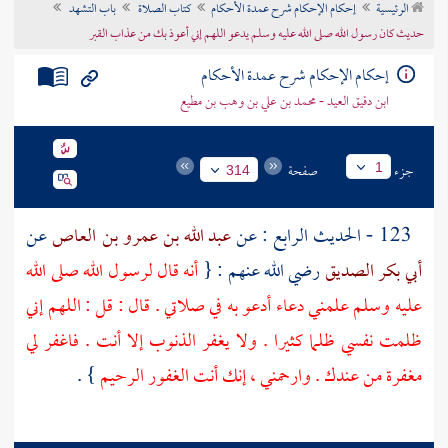
الرئيسية
إحكام الإحكام شرح عمدة الأحكام
كتاب الصلاة
باب التشهد
تراجم الأعلام
حديث كان رسول الله صلى الله عليه وسلم يدعو اللهم إني أعوذ بك من عذاب القبر
إحكام الإحكام شرح عمدة الأحكام
ابن دقيق العيد - محمد بن علي بن وهب بن مطيع
جزء
صفحة
1
314
123 - الحديث الرابع : عن
عبد الله بن عمرو بن العاص
عن
أبي بكر الصديق
رضي الله عنهم : {
أنه قال لرسول الله صلى الله
عليه وسلم علمني دعاء أدعو به في صلاتي . قال : قل : اللهم إني
ظلمت نفسي ظلما كثيرا . ولا يغفر الذنوب إلا أنت . فاغفر لي
مغفرة من عندك . وارحمني ، إنك أنت الغفور الرحيم
} .