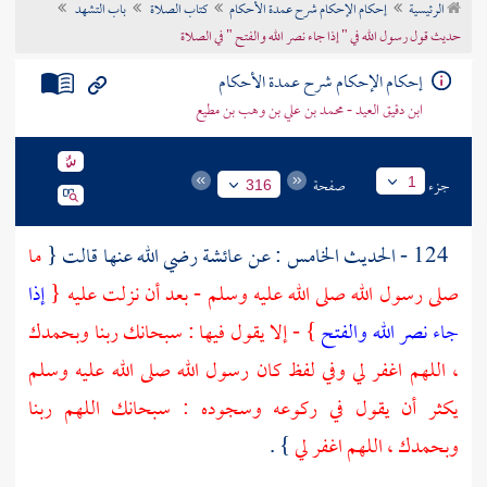
الرئيسية
إحكام الإحكام شرح عمدة الأحكام
كتاب الصلاة
باب التشهد
تراجم الأعلام
حديث قول رسول الله في " إذا جاء نصر الله والفتح " في الصلاة
إحكام الإحكام شرح عمدة الأحكام
ابن دقيق العيد - محمد بن علي بن وهب بن مطيع
جزء
صفحة
1
316
124 - الحديث الخامس : عن
عائشة
رضي الله عنها قالت {
ما
صلى رسول الله صلى الله عليه وسلم - بعد أن نزلت عليه {
إذا
جاء نصر الله والفتح
} - إلا يقول فيها : سبحانك ربنا وبحمدك
، اللهم اغفر لي وفي لفظ كان رسول الله صلى الله عليه وسلم
يكثر أن يقول في ركوعه وسجوده : سبحانك اللهم ربنا
وبحمدك ، اللهم اغفر لي
} .