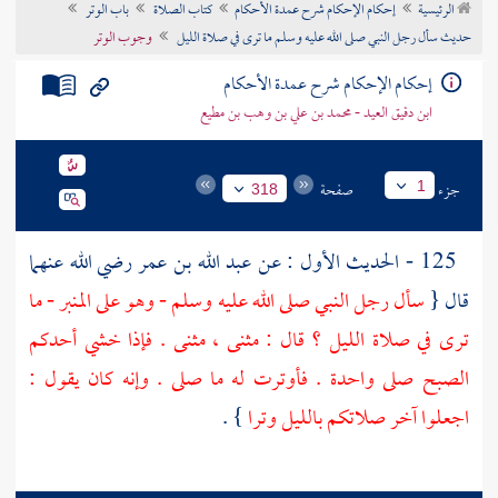
الرئيسية
إحكام الإحكام شرح عمدة الأحكام
كتاب الصلاة
باب الوتر
تراجم الأعلام
حديث سأل رجل النبي صلى الله عليه وسلم ما ترى في صلاة الليل
وجوب الوتر
إحكام الإحكام شرح عمدة الأحكام
ابن دقيق العيد - محمد بن علي بن وهب بن مطيع
جزء
صفحة
1
318
125 - الحديث الأول : عن
عبد الله بن عمر
رضي الله عنهما
قال {
سأل رجل النبي صلى الله عليه وسلم - وهو على المنبر - ما
ترى في صلاة الليل ؟ قال : مثنى ، مثنى . فإذا خشي أحدكم
الصبح صلى واحدة . فأوترت له ما صلى . وإنه كان يقول :
اجعلوا آخر صلاتكم بالليل وترا
} .