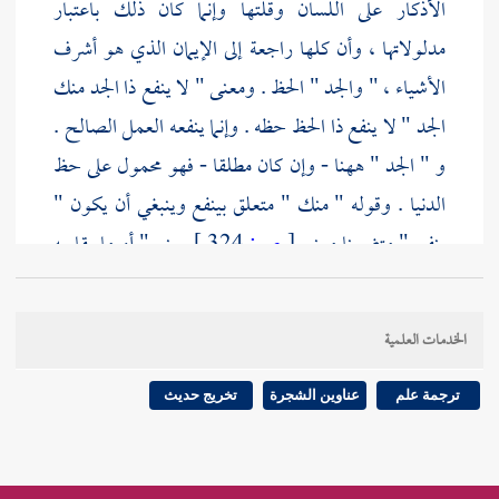
الأذكار على اللسان وقلتها وإنما كان ذلك باعتبار
مدلولاتها ، وأن كلها راجعة إلى الإيمان الذي هو أشرف
الأشياء ، " والجد " الحظ . ومعنى " لا ينفع ذا الجد منك
الجد " لا ينفع ذا الحظ حظه . وإنما ينفعه العمل الصالح .
و " الجد " ههنا - وإن كان مطلقا - فهو محمول على حظ
الدنيا . وقوله " منك " متعلق بينفع وينبغي أن يكون "
ينفع " متضمنا معنى
[
ص:
324 ]
يمنع " أو ما يقاربه
ولا يعود " منك " إلى الجد على الوجه الذي يقال فيه :
حظي منك قليل أو كثير ، بمعنى عنايتك بي ، أو رعايتك
الخدمات العلمية
لي . فإن ذلك نافع . وفي أمر
معاوية
بذلك . المبادرة إلى
امتثال السنن وإشاعتها ، وفيه جواز
العمل بالمكاتبة
ترجمة علم
عناوين الشجرة
تخريج حديث
بالأحاديث
، وإجرائها مجرى المسموع ، والعمل بالخط في
مثل ذلك إذا أمن تغييره . وفيه
قبول خبر الواحد
. وهو