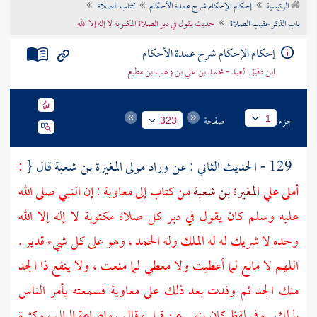
الرئيسية
إحكام الإحكام شرح عمدة الأحكام
كتاب الصلاة
تراجم الأعلام
باب الذكر عقيب الصلاة
حديث يقول في دبر الصلاة المكتوبة لا إله إلا الله
إحكام الإحكام شرح عمدة الأحكام
ابن دقيق العيد - محمد بن علي بن وهب بن مطيع
جزء
صفحة
1
323
129 - الحديث الثاني : عن
وراد مولى المغيرة بن شعبة
قال {
:
أملى علي
المغيرة بن شعبة
من كتاب إلى
معاوية
: إن النبي صلى الله
عليه وسلم كان يقول في دبر كل صلاة مكتوبة لا إله إلا الله
وحده لا شريك له له الملك وله الحمد ، وهو على كل شيء قدير .
اللهم لا مانع لما أعطيت ولا معطي لما منعت ، ولا ينفع ذا الجد
منك الجد ثم وفدت بعد ذلك على
معاوية
فسمعته يأمر الناس
بذلك . وفي لفظ كان ينهى عن قيل وقال ، وإضاعة المال ، وكثرة