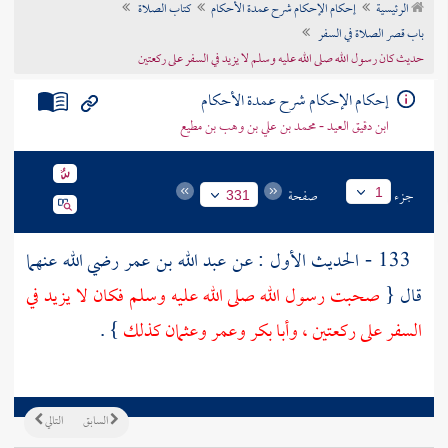
الرئيسية
إحكام الإحكام شرح عمدة الأحكام
كتاب الصلاة
تراجم الأعلام
باب قصر الصلاة في السفر
حديث كان رسول الله صلى الله عليه وسلم لا يزيد في السفر على ركعتين
إحكام الإحكام شرح عمدة الأحكام
ابن دقيق العيد - محمد بن علي بن وهب بن مطيع
جزء
صفحة
1
331
133 - الحديث الأول : عن
عبد الله بن عمر
رضي الله عنهما
قال {
صحبت رسول الله صلى الله عليه وسلم فكان لا يزيد في
السفر على ركعتين ،
وأبا بكر
وعمر
وعثمان
كذلك
} .
السابق
التالي