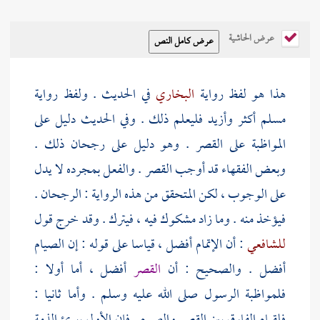
عرض الحاشية
هذا هو لفظ رواية
البخاري
في الحديث . ولفظ رواية
مسلم
أكثر وأزيد فليعلم ذلك . وفي الحديث دليل على
المواظبة على القصر . وهو دليل على رجحان ذلك .
وبعض الفقهاء قد أوجب القصر . والفعل بمجرده لا يدل
على الوجوب ، لكن المتحقق من هذه الرواية : الرجحان .
فيؤخذ منه . وما زاد مشكوك فيه ، فيترك . وقد خرج قول
للشافعي
: أن الإتمام أفضل ، قياسا على قوله : إن الصيام
أفضل . والصحيح : أن
القصر
أفضل ، أما أولا :
فلمواظبة الرسول صلى الله عليه وسلم . وأما ثانيا :