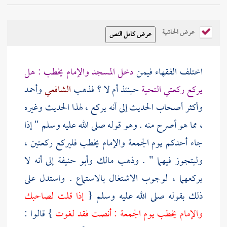
عرض الحاشية
اختلف الفقهاء فيمن
دخل المسجد والإمام يخطب : هل
يركع ركعتي التحية
حينئذ أم لا ؟ فذهب
الشافعي
وأحمد
وأكثر أصحاب الحديث إلى أنه يركع ، لهذا الحديث وغيره
، مما هو أصرح منه . وهو قوله صلى الله عليه وسلم " إذا
جاء أحدكم يوم الجمعة والإمام يخطب فليركع ركعتين ،
وليتجوز فيهما " . وذهب
مالك
وأبو حنيفة
إلى أنه لا
يركعهما ، لوجوب الاشتغال بالاستماع . واستدل على
ذلك بقوله صلى الله عليه وسلم {
إذا قلت لصاحبك
والإمام يخطب يوم الجمعة : أنصت فقد لغوت
} قالوا :