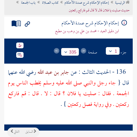
الرئيسية
إحكام الإحكام شرح عمدة الأحكام
كتاب الصلاة
باب الجمعة
تراجم الأعلام
حديث صليت يا فلان قال لا قال قم فاركع ركعتين
إحكام الإحكام شرح عمدة الأحكام
ابن دقيق العيد - محمد بن علي بن وهب بن مطيع
جزء
صفحة
1
335
136 - الحديث الثالث : عن
جابر بن عبد الله
رضي الله عنهما
قال {
جاء رجل والنبي صلى الله عليه وسلم يخطب الناس يوم
الجمعة . فقال : صليت يا فلان ؟ قال : لا . قال : قم فاركع
ركعتين . وفي رواية فصل ركعتين
} .
السابق
التالي