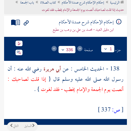
الرئيسية
إحكام الإحكام شرح عمدة الأحكام
كتاب الصلاة
باب الجمعة
تراجم الأعلام
حديث إذا قلت لصاحبك أنصت يوم الجمعة والإمام يخطب فقد لغوت
إحكام الإحكام شرح عمدة الأحكام
ابن دقيق العيد - محمد بن علي بن وهب بن مطيع
جزء
صفحة
1
336
138 - الحديث الخامس : عن
أبي هريرة
رضي الله عنه : أن
رسول الله صلى الله عليه وسلم قال {
إذا قلت لصاحبك :
أنصت يوم الجمعة والإمام يخطب - فقد لغوت
} .
[
ص:
337 ]
السابق
التالي