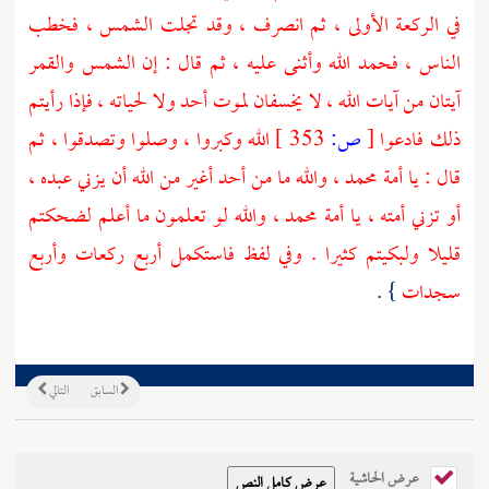
في الركعة الأولى ، ثم انصرف ، وقد تجلت الشمس ، فخطب
الناس ، فحمد الله وأثنى عليه ، ثم قال : إن الشمس والقمر
آيتان من آيات الله ، لا يخسفان لموت أحد ولا لحياته ، فإذا رأيتم
ذلك فادعوا
[
ص:
353 ]
الله وكبروا ، وصلوا وتصدقوا ، ثم
قال : يا أمة محمد ، والله ما من أحد أغير من الله أن يزني عبده ،
أو تزني أمته ، يا أمة محمد ، والله لو تعلمون ما أعلم لضحكتم
قليلا ولبكيتم كثيرا . وفي لفظ فاستكمل أربع ركعات وأربع
سجدات
} .
السابق
التالي
عرض الحاشية