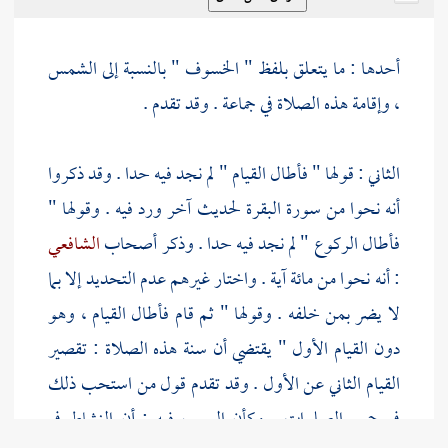
أحدها : ما يتعلق بلفظ " الخسوف " بالنسبة إلى الشمس
، وإقامة هذه الصلاة في جماعة . وقد تقدم .
الثاني : قولها " فأطال القيام " لم نجد فيه حدا . وقد ذكروا
أنه نحوا من سورة البقرة لحديث آخر ورد فيه . وقولها "
فأطال الركوع " لم نجد فيه حدا . وذكر أصحاب
الشافعي
: أنه نحوا من مائة آية . واختار غيرهم عدم التحديد إلا بما
لا يضر بمن خلفه . وقولها " ثم قام فأطال القيام ، وهو
دون القيام الأول " يقتضي أن سنة هذه الصلاة : تقصير
القيام الثاني عن الأول . وقد تقدم قول من استحب ذلك
في جميع الصلوات . وكأن السبب فيه : أن النشاط في