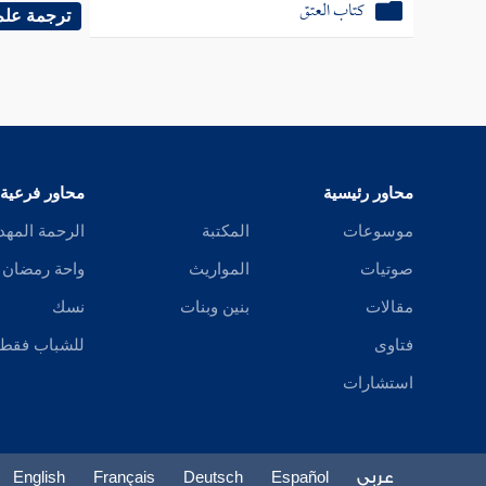
كتاب العتق
ترجمة علم
محاور رئيسية
محاور فرعية
موسوعات
المكتبة
الرحمة المهد
صوتيات
المواريث
واحة رمضان
مقالات
بنين وبنات
نسك
فتاوى
للشباب فقط
استشارات
عربي
Español
Deutsch
Français
English