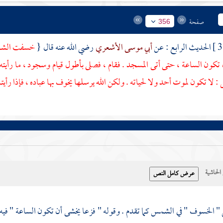
صفحة
356
الحديث الرابع : عن
أبي موسى الأشعري
رضي الله عنه قال {
خسفت الشمس 
تكون الساعة ، حتى أتى المسجد . فقام ، فصلى بأطول قيام وسجود ، ما رأيته 
: لا تكون لموت أحد ولا لحياته . ولكن الله يرسلها يخوف بها عباده ، فإذا رأيتم
حاشية
 الخسوف " في الشمس كما تقدم . وقوله " فزعا يخشى أن تكون الساعة " فيه إشار