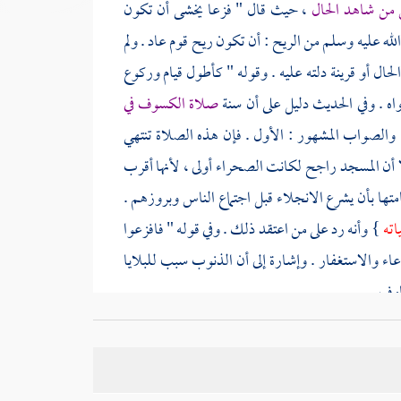
ن من شاهد الحال
، حيث قال " فزعا يخشى أن تكون
لله عليه وسلم من الريح : أن تكون ريح قوم
عاد
. ولم
حال أو قرينة دلته عليه . وقوله " كأطول قيام وركوع
اه . وفي الحديث دليل على أن سنة
صلاة الكسوف في
والصواب المشهور : الأول . فإن هذه الصلاة تنتهي
 أن المسجد راجح لكانت الصحراء أولى ، لأنها أقرب
تها بأن يشرع الانجلاء قبل اجتماع الناس وبروزهم .
اته
} وأنه رد على من اعتقد ذلك . وفي قوله " فافزعوا
الدعاء والاستغفار . وإشارة إلى أن الذنوب سبب للبلايا
اوف .