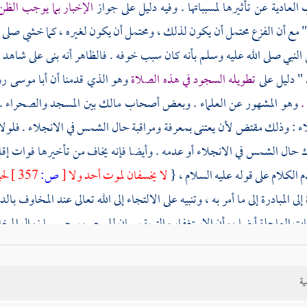
العادية عن تأثيرها لمسبباتها . وفيه دليل على جواز
الإخبار بما يوجب الظ
" مع أن الفزع محتمل أن يكون لذلك ، ومحتمل أن يكون لغيره ، كما خشي صلى ا
النبي صلى الله عليه وسلم بأنه كان سبب خوفه . فالظاهر أنه بنى على شاهد ال
" دليل على
تطويله السجود في هذه الصلاة
وهو الذي قدمنا أن
أبا موسى
رو
.
وهو المشهور عن العلماء . وبعض أصحاب
مالك
بين المسجد والصحراء . 
اء : وذلك مقتض لأن يعتنى بمعرفة ومراقبة حال الشمس في الانجلاء . فلولا
اك حال الشمس في الانجلاء أو عدمه . وأيضا فإنه يخاف من تأخيرها فوات إقام
 الكلام على قوله عليه السلام ، {
لا يخسفان لموت أحد ولا
[
ص:
357 ]
لحي
إلى المبادرة إلى ما أمر به ، وتنبيه على الالتجاء إلى الله تعالى عند المخاوف ب
ت العاجلة أيضا ، وأن الاستغفار والتوبة سببان للمحو ، يرجى بهما زوال المخ
ية