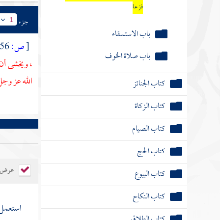
فزعا
جزء
1
باب الاستسقاء
[
ص:
356 ]
باب صلاة الخوف
، ويخشى أن 
الله عز وجل 
كتاب الجنائز
كتاب الزكاة
كتاب الصيام
كتاب الحج
عرض ال
كتاب البيوع
كتاب النكاح
استعمل "
كتاب الطلاق