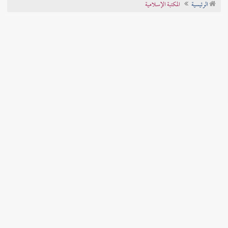
الرئيسية
المكتبة الإسلامية
تراجم الأعلام